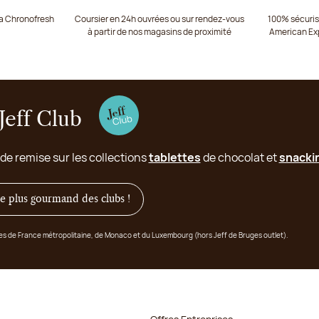
ia Chronofresh
Coursier en 24h ouvrées ou sur rendez-vous
100% sécurisé
à partir de nos magasins de proximité
American Ex
Jeff Club
 de remise sur les collections
tablettes
de chocolat et
snacki
 le plus gourmand des clubs !
ges de France métropolitaine, de Monaco et du Luxembourg (hors Jeff de Bruges outlet).