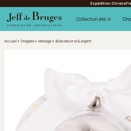
Expédition Chronofres
Aller à la navigation
Aller au contenu principal
Aller au pied de page
Collection été 🌞
Cho
Accueil
Dragées
Mariage
Bulle décor or & argent