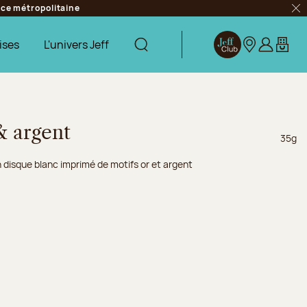
ance métropolitaine
Fer
ises
L'univers Jeff
Afficher la recherche
Jeff Club
Nos boutique
S’identifie
Mon pa
& argent
Poids 
35g
 disque blanc imprimé de motifs or et argent