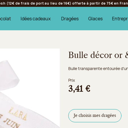
h (12€ de frais de port au lieu de 16€) offerte à partir de 75€ en Fr
colat
Idées cadeaux
Dragées
Glaces
Entrepr
Bulle décor or 
Bulle transparente entourée d'un
Prix
3,41 €
Je choisis mes dragées