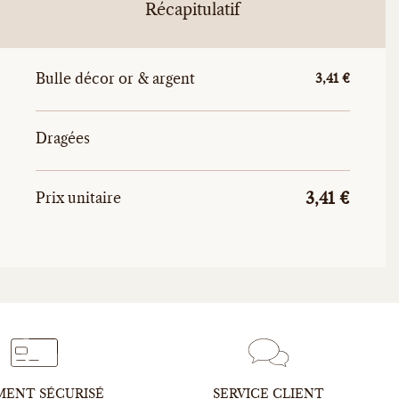
Récapitulatif
Bulle décor or & argent
Prix unitaire
3,41 €
Dragées
Prix uni
Prix unitaire total
Prix unitaire
3,41 €
MENT SÉCURISÉ
SERVICE CLIENT