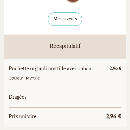
Mes saveurs
Récapitulatif
Pochette organdi myrtille avec ruban
Prix unitai
2,96 €
Couleur :
Myrtille
Dragées
Prix
Prix unitaire total
Prix unitaire
2,96 €