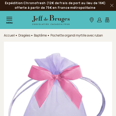
Expédition Chronofresh (12€ de frais de port au lieu de 16€)
Aller à la navigation
offerte à partir de 75€ en France métropolitaine
Fer
Aller au contenu principal
Aller au pied de page
Nos boutiques
S’identifie
Mon p
MENU
Accueil
Dragées
Baptême
Pochette organdi myrtille avec ruban