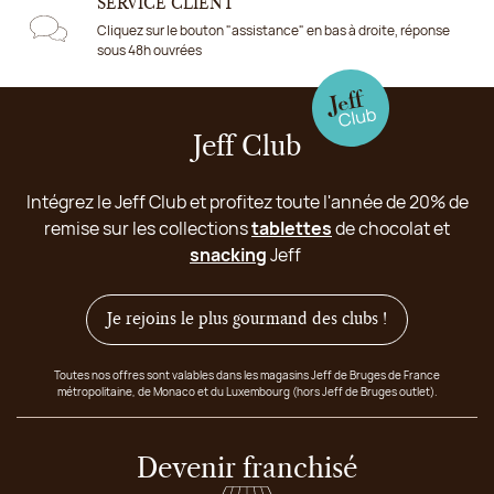
SERVICE CLIENT
Cliquez sur le bouton "assistance" en bas à droite, réponse
sous 48h ouvrées
Jeff Club
Intégrez le Jeff Club et profitez toute l'année de 20% de
remise sur les collections
tablettes
de chocolat et
snacking
Jeff
Je rejoins le plus gourmand des clubs !
Toutes nos offres sont valables dans les magasins Jeff de Bruges de France
métropolitaine, de Monaco et du Luxembourg (hors Jeff de Bruges outlet).
Devenir franchisé