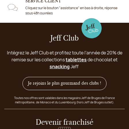
SERVICE CLIENT
Cliquez sur le bouton "assistance" en bas à droite, réponse
sous 48h ouvrées
Jeff Club
Intégrez le Jeff Club et profitez toute l'année de 20% de
remise sur les collections
tablettes
de chocolat et
snacking
Jeff
Je rejoins le plus gourmand des clubs !
Toutes nos offres sont valables dans les magasins Jeff de Bruges de France
métropolitaine, de Monaco et du Luxembourg (hors Jeff de Bruges outlet).
Devenir franchisé