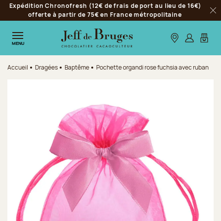
Expédition Chronofresh (12€ de frais de port au lieu de 16€)
Aller à la navigation
offerte à partir de 75€ en France métropolitaine
Fer
Aller au contenu principal
Aller au pied de page
Nos boutiques
S’identifie
Mon p
MENU
Accueil
Dragées
Baptême
Pochette organdi rose fuchsia avec ruban