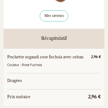
Mes saveurs
Récapitulatif
Pochette organdi rose fuchsia avec ruban
Prix unitai
2,96 €
Couleur :
Rose Fuchsia
Dragées
Prix
Prix unitaire total
Prix unitaire
2,96 €