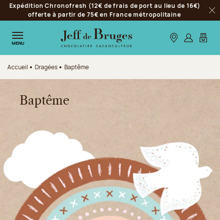
Expédition Chronofresh (12€ de frais de port au lieu de 16€)
Aller à la navigation
offerte à partir de 75€ en France métropolitaine
Fer
Aller au contenu principal
Aller au pied de page
Nos boutiques
S’identifie
Mon p
MENU
Accueil
Dragées
Baptême
Baptême