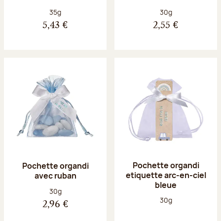
Poids net :
Poids net :
35g
30g
5,43 €
2,55 €
Pochette organdi
Pochette organdi
etiquette arc-en-ciel
avec ruban
bleue
Poids net :
30g
Poids net :
30g
2,96 €