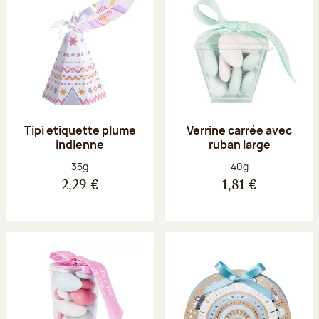
Tipi etiquette plume
Verrine carrée avec
indienne
ruban large
Poids net :
Poids net :
35g
40g
2,29 €
1,81 €