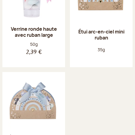
Verrine ronde haute
Étui arc-en-ciel mini
avec ruban large
ruban
Poids net :
50g
Poids net :
35g
2,39 €