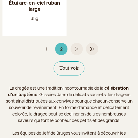
Étui arc-en-ciel ruban
large
Poids net :
35g
1
2
Page
Page 2 sur 2
Page suivante
Dernière page
Tout voir
La dragée est une tradition incontournable de la
célébration
d’un baptême
. Glissées dans de délicats sachets, les dragées
sont ainsi distribuées aux convives pour que chacun conserve un
souvenir de l’événement. En forme d’amande et délicatement
colorée, la dragée peut se décliner en de très nombreuses
saveurs qui font le bonheur des petits et des grands.
Les équipes de Jeff de Bruges vous invitent à découvrir les