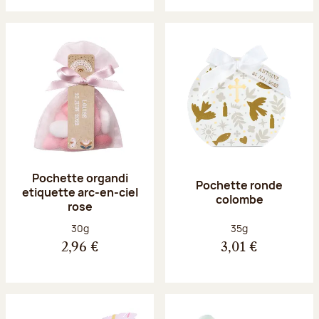
Pochette organdi
Pochette ronde
etiquette arc-en-ciel
colombe
rose
Poids net :
Poids net :
30g
35g
2,96 €
3,01 €