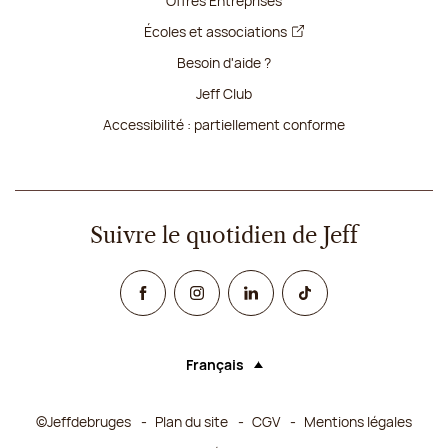
Offres Entreprises
Écoles et associations
Besoin d'aide ?
Jeff Club
Accessibilité : partiellement conforme
Suivre le quotidien de Jeff
Facebook
Instagram
Linked In
TikTok
Français
Langue (sélectionner une option rechar
©Jeffdebruges
Plan du site
CGV
Mentions légales