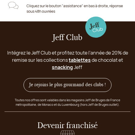
Cliquez sur le bouton "assistance" en bas à droite, réponse
sous 48h ouvrées
Jeff Club
Intégrez le Jeff Club et profitez toute l'année de 20% de
remise sur les collections
tablettes
de chocolat et
snacking
Jeff
Je rejoins le plus gourmand des clubs !
Toutes nos offres sont valables dans les magasins Jeff de Bruges de France
métropolitaine, de Monaco et du Luxembourg (hors Jeff de Bruges outlet).
Devenir franchisé