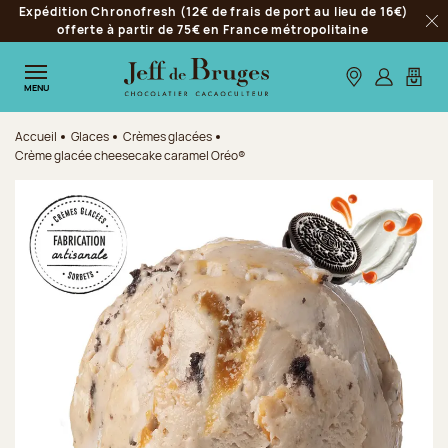
Expédition Chronofresh (12€ de frais de port au lieu de 16€)
Aller à la navigation
offerte à partir de 75€ en France métropolitaine
Fer
Aller au contenu principal
Aller au pied de page
Nos boutiques
S’identifie
Mon p
MENU
Accueil
Glaces
Crèmes glacées
Crème glacée cheesecake caramel Oréo®