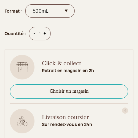
Format :
Quantité
Quantité
-
+
Quantité :
Click & collect
Retrait en magasin en 2h
Choisir un magasin
Consult
Livraison coursier
Sur rendez-vous en 24h