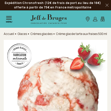
Expédition Chronofresh (12€ de frais de port au lieu de 16€)
Aller à la navigation
offerte à partir de 75€ en France métropolitaine
Fer
Aller au contenu principal
Aller au pied de page
Nos boutiques
S’identifie
Mon p
MENU
Accueil
Glaces
Crèmes glacées
Crème glacée tarte aux fraises 500 ml