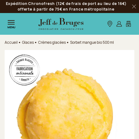
Expédition Chronofresh (12€ de frais de port au lieu de 16€)
Aller à la navigation
offerte à partir de 75€ en France métropolitaine
Fer
Aller au contenu principal
Aller au pied de page
Nos boutiques
S’identifie
Mon p
MENU
Accueil
Glaces
Crèmes glacées
Sorbet mangue bio 500 ml