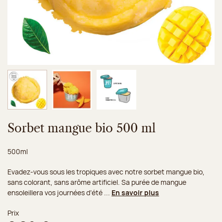
Image 1 sur 3
Image 2 sur 3
Image 3 sur 3
Sorbet mangue bio 500 ml
Poids net :
500ml
Evadez-vous sous les tropiques avec notre sorbet mangue bio,
sans colorant, sans arôme artificiel. Sa purée de mangue
ensoleillera vos journées d’été ...
En savoir plus
Prix