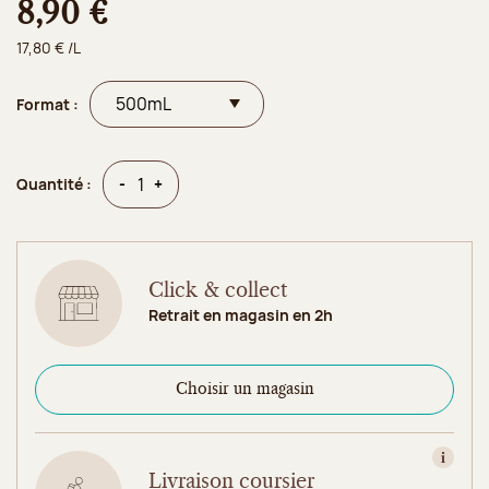
8,90 €
17,80 € /L
Format :
Quantité
Quantité
-
+
Quantité :
Click & collect
Retrait en magasin en 2h
Choisir un magasin
Consult
Livraison coursier