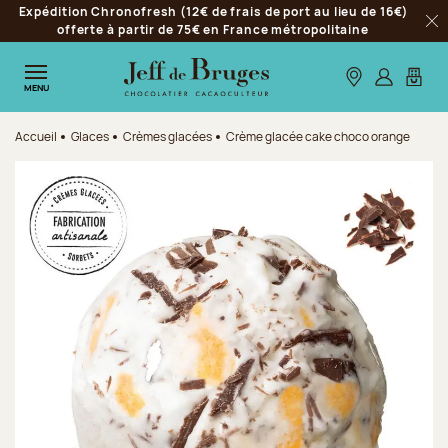
Expédition Chronofresh (12€ de frais de port au lieu de 16€)
Aller à la navigation
offerte à partir de 75€ en France métropolitaine
Fer
Aller au contenu principal
Aller au pied de page
Nos boutiques
S’identifie
Mon p
MENU
Accueil
Glaces
Crèmes glacées
Crème glacée cake choco orange