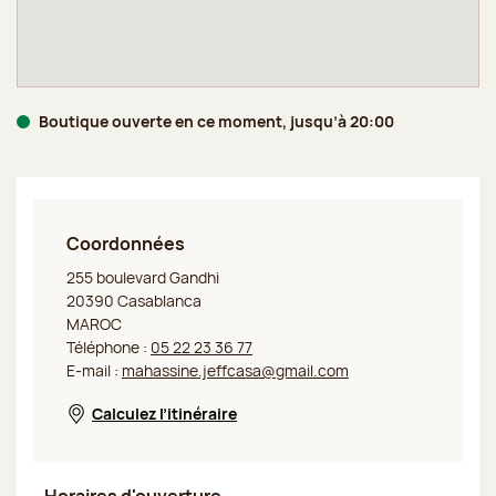
Boutique ouverte en ce moment, jusqu’à 20:00
Coordonnées
Jeff de Bruges Casablanca Gandhi
255 boulevard Gandhi
20390 Casablanca
MAROC
Téléphone :
05 22 23 36 77
E-mail :
mahassine.jeffcasa@gmail.com
Calculez l’itinéraire
Nouvelle fenêtre
Horaires d'ouverture