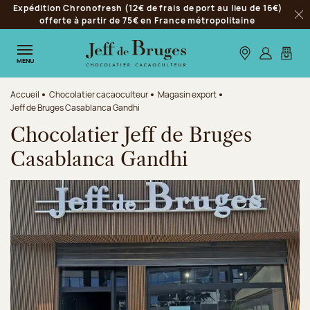
Expédition Chronofresh (12€ de frais de port au lieu de 16€)
Aller à la navigation
offerte à partir de 75€ en France métropolitaine
Fer
Aller au contenu principal
Aller au pied de page
Nos boutiques
S’identifie
Mon p
MENU
Accueil
Chocolatier cacaoculteur
Magasin export
Jeff de Bruges Casablanca Gandhi
Chocolatier Jeff de Bruges
Casablanca Gandhi