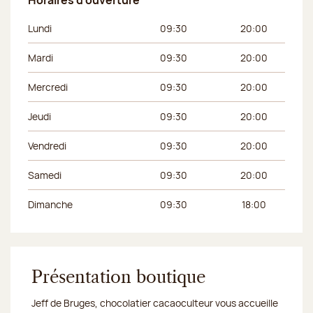
Jour de la semaine
Horaires du matin
Horaires de l’apr
Lundi
09:30
20:00
Mardi
09:30
20:00
Mercredi
09:30
20:00
Jeudi
09:30
20:00
Vendredi
09:30
20:00
Samedi
09:30
20:00
Dimanche
09:30
18:00
Présentation boutique
Jeff de Bruges, chocolatier cacaoculteur vous accueille