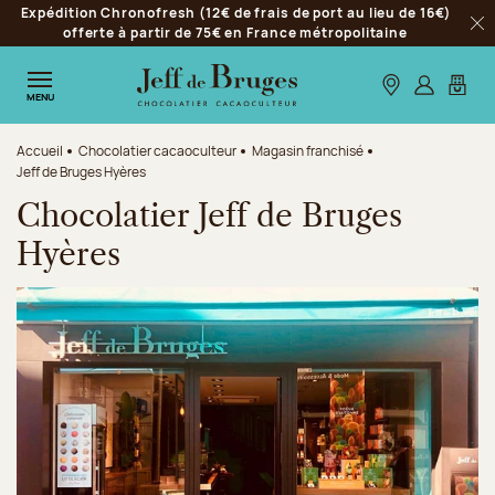
Expédition Chronofresh (12€ de frais de port au lieu de 16€)
Aller à la navigation
offerte à partir de 75€ en France métropolitaine
Fer
Aller au contenu principal
Aller au pied de page
Nos boutiques
S’identifie
Mon p
MENU
Accueil
Chocolatier cacaoculteur
Magasin franchisé
Jeff de Bruges Hyères
Chocolatier Jeff de Bruges
Hyères