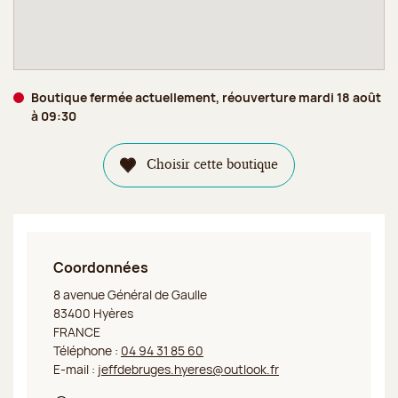
Boutique fermée actuellement, réouverture mardi 18 août
à 09:30
Choisir cette boutique
Coordonnées
Jeff de Bruges Hyères
8 avenue Général de Gaulle
83400 Hyères
FRANCE
Téléphone :
04 94 31 85 60
E-mail :
jeffdebruges.hyeres@outlook.fr