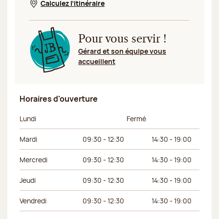
Calculez l’itinéraire
Nouvelle fenêtre
Pour vous servir !
Gérard et son équipe vous
accueillent
Horaires d'ouverture
Jour de la semaine
Horaires du matin
Horaires de l’apr
Lundi
Fermé
Mardi
09:30 - 12:30
14:30 - 19:00
Mercredi
09:30 - 12:30
14:30 - 19:00
Jeudi
09:30 - 12:30
14:30 - 19:00
Vendredi
09:30 - 12:30
14:30 - 19:00