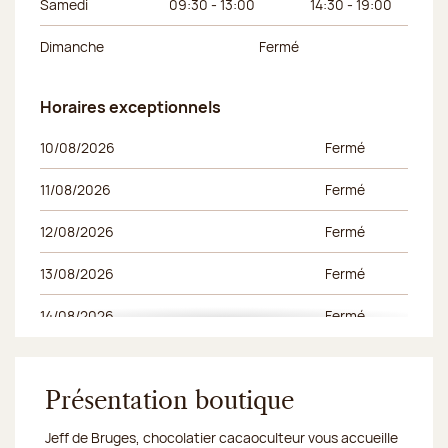
Samedi
09:30 - 13:00
14:30 - 19:00
Dimanche
Fermé
Horaires exceptionnels
Horaires exceptionnels
Jour de la semaine
Horaires du matin
Horaires de l’apr
10/08/2026
Fermé
11/08/2026
Fermé
12/08/2026
Fermé
13/08/2026
Fermé
14/08/2026
Fermé
15/08/2026
Fermé
17/08/2026
Présentation boutique
Fermé
Jeff de Bruges, chocolatier cacaoculteur vous accueille