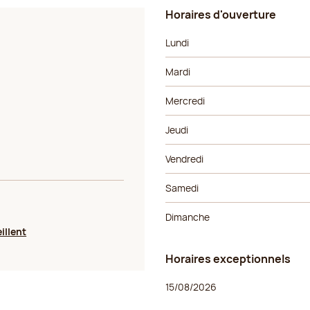
Horaires d'ouverture
Jour de la semaine
Horaires
Lundi
Mardi
Mercredi
Jeudi
Vendredi
Samedi
Dimanche
illent
Horaires exceptionnels
Jour de la semaine
Horaires
15/08/2026