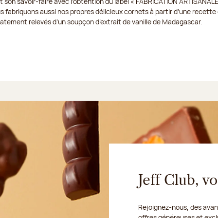
t son savoir-faire avec l’obtention du label « FABRICATION ARTISANALE
us fabriquons aussi nos propres délicieux cornets à partir d'une recette e
icatement relevés d’un soupçon d’extrait de vanille de Madagascar.
Jeff Club, 
Rejoignez-nous, des avant
offres généreuses et excl