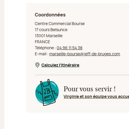
Coordonnées
Jeff de Bruges Marseille Bourse
Centre Commercial Bourse
17 cours Belsunce
13001 Marseille
FRANCE
Téléphone :
04 96 11 54 38
E-mail :
marseille-bourse@jeff-de-bruges.com
Calculez l’itinéraire
Nouvelle fenêtre
Pour vous servir !
Virginie et son équipe vous accue