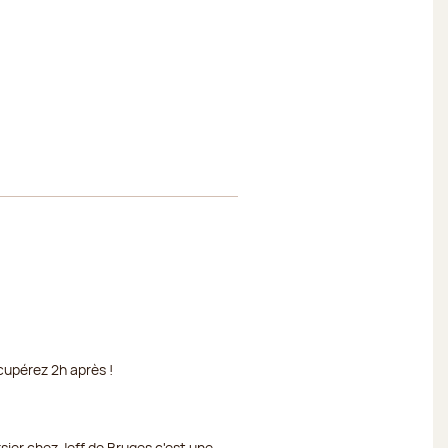
cupérez 2h après !
rsier chez Jeff de Bruges c'est une