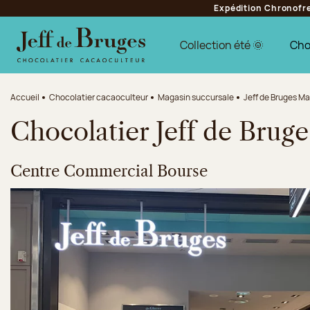
Expédition Chronofres
Aller à la navigation
Aller au contenu principal
Aller au pied de page
Collection été 🌞
Cho
Accueil
Chocolatier cacaoculteur
Magasin succursale
Jeff de Bruges Ma
Chocolatier Jeff de Bruge
Centre Commercial Bourse