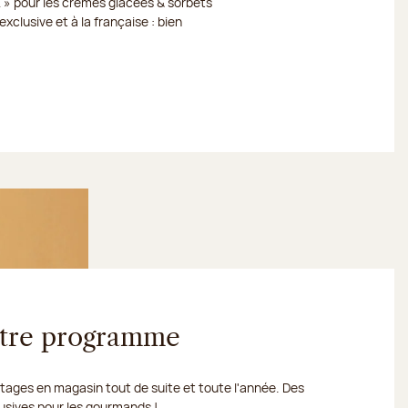
 » pour les crèmes glacées & sorbets
xclusive et à la française : bien
votre programme
ages en magasin tout de suite et toute l'année. Des
usives pour les gourmands !