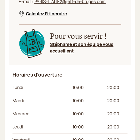
E-mail :
PARIS-ITALIE2@jeff-de-bruges.com
Calculez l’itinéraire
Nouvelle fenêtre
Pour vous servir !
Stéphanie et son équipe vous
accueillent
Horaires d'ouverture
Jour de la semaine
Horaires du matin
Horaires de l’apr
Lundi
10:00
20:00
Mardi
10:00
20:00
Mercredi
10:00
20:00
Jeudi
10:00
20:00
Vendredi
10:00
20:00