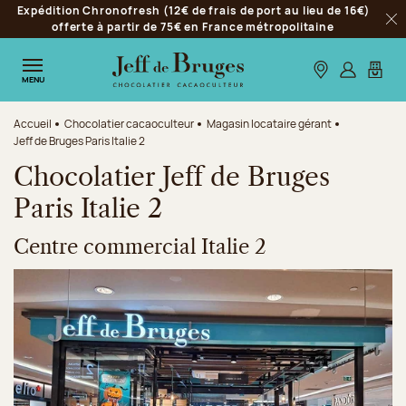
Expédition Chronofresh (12€ de frais de port au lieu de 16€)
Aller à la navigation
offerte à partir de 75€ en France métropolitaine
Fer
Aller au contenu principal
Aller au pied de page
Nos boutiques
S’identifie
Mon p
MENU
Accueil
Chocolatier cacaoculteur
Magasin locataire gérant
Jeff de Bruges Paris Italie 2
Chocolatier Jeff de Bruges
Paris Italie 2
Centre commercial Italie 2