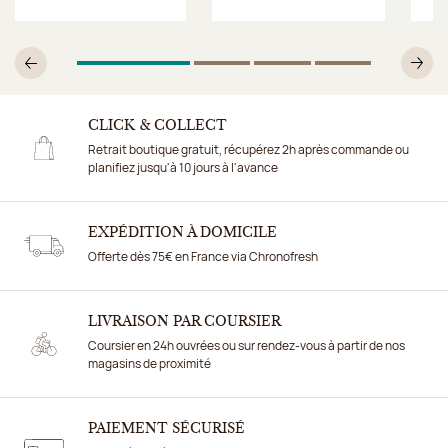
1
Sur 4
2
Sur 4
3
Sur 4
4
Sur 4
Précédent
Su
CLICK & COLLECT
Retrait boutique gratuit, récupérez 2h après commande ou
planifiez jusqu'à 10 jours à l'avance
EXPÉDITION À DOMICILE
Offerte dès 75€ en France via Chronofresh
LIVRAISON PAR COURSIER
Coursier en 24h ouvrées ou sur rendez-vous à partir de nos
magasins de proximité
PAIEMENT SÉCURISÉ