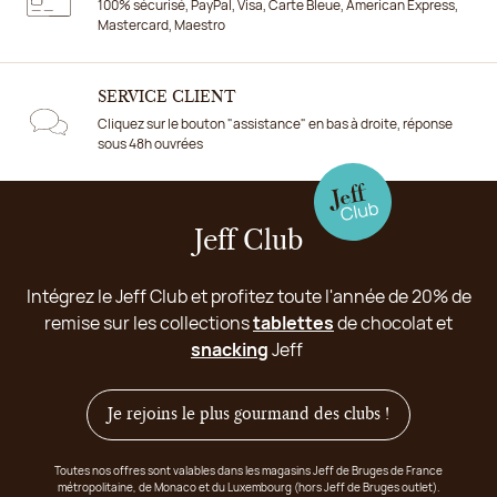
100% sécurisé, PayPal, Visa, Carte Bleue, American Express,
Mastercard, Maestro
SERVICE CLIENT
Cliquez sur le bouton "assistance" en bas à droite, réponse
sous 48h ouvrées
Jeff Club
Intégrez le Jeff Club et profitez toute l'année de 20% de
remise sur les collections
tablettes
de chocolat et
snacking
Jeff
Je rejoins le plus gourmand des clubs !
Toutes nos offres sont valables dans les magasins Jeff de Bruges de France
métropolitaine, de Monaco et du Luxembourg (hors Jeff de Bruges outlet).