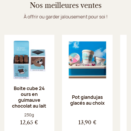
Nos meilleures ventes
À offrir ou garder jalousement pour soi !
Boite cube 24
ours en
Pot giandujas
guimauve
glacés au choix
chocolat au lait
Poids net :
230g
12,65 €
13,90 €