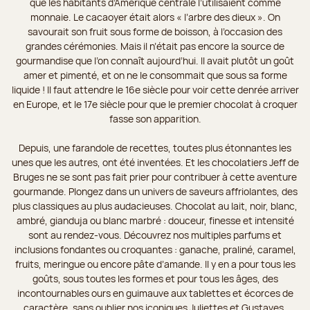
que les habitants d’Amérique centrale l’utilisaient comme
monnaie. Le cacaoyer était alors « l’arbre des dieux ». On
savourait son fruit sous forme de boisson, à l’occasion des
grandes cérémonies. Mais il n’était pas encore la source de
gourmandise que l’on connaît aujourd’hui. Il avait plutôt un goût
amer et pimenté, et on ne le consommait que sous sa forme
liquide ! Il faut attendre le 16e siècle pour voir cette denrée arriver
en Europe, et le 17e siècle pour que le premier chocolat à croquer
fasse son apparition.
Depuis, une farandole de recettes, toutes plus étonnantes les
unes que les autres, ont été inventées. Et les chocolatiers Jeff de
Bruges ne se sont pas fait prier pour contribuer à cette aventure
gourmande. Plongez dans un univers de saveurs affriolantes, des
plus classiques au plus audacieuses. Chocolat au lait, noir, blanc,
ambré, gianduja ou blanc marbré : douceur, finesse et intensité
sont au rendez-vous. Découvrez nos multiples parfums et
inclusions fondantes ou croquantes : ganache, praliné, caramel,
fruits, meringue ou encore pâte d’amande. Il y en a pour tous les
goûts, sous toutes les formes et pour tous les âges, des
incontournables ours en guimauve aux tablettes et écorces de
caractère, sans oublier nos iconiques Juliettes et Gustaves.