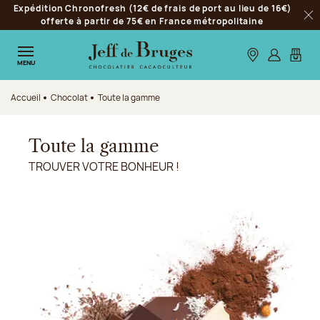
Expédition Chronofresh (12€ de frais de port au lieu de 16€)
Aller à la navigation
offerte à partir de 75€ en France métropolitaine
Fer
Aller au contenu principal
Aller au pied de page
Nos boutiques
S’identifie
Mon p
MENU
Accueil
Chocolat
Toute la gamme
Toute la gamme
TROUVER VOTRE BONHEUR !