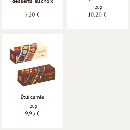
desserts' au choix
Poids net :
120g
7,20 €
10,20 €
Étui carrés
Poids net :
126g
9,95 €