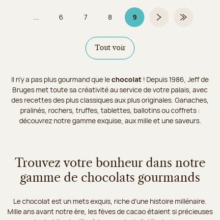
...
6
7
8
9
Page
Page
Page
Page 9 sur 9
Page suivante
Dernière pa
Tout voir
Il n’y a pas plus gourmand que le
chocolat
! Depuis 1986, Jeff de
Bruges met toute sa créativité au service de votre palais, avec
des recettes des plus classiques aux plus originales. Ganaches,
pralinés, rochers, truffes, tablettes, ballotins ou coffrets :
découvrez notre gamme exquise, aux mille et une saveurs.
Trouvez votre bonheur dans notre
gamme de chocolats gourmands
Le chocolat est un mets exquis, riche d’une histoire millénaire.
Mille ans avant notre ère, les fèves de cacao étaient si précieuses