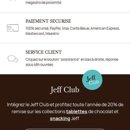
magasins de proximité
PAIEMENT SÉCURISÉ
100% sécurisé, PayPal, Visa, Carte Bleue, American Express,
Mastercard, Maestro
SERVICE CLIENT
Cliquez sur le bouton "assistance" en bas à droite, réponse
sous 48h ouvrées
Jeff Club
Intégrez le Jeff Club et profitez toute l'année de 20% de
remise sur les collections
tablettes
de chocolat et
snacking
Jeff