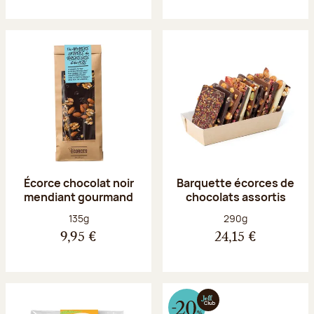
Écorce chocolat noir
Barquette écorces de
mendiant gourmand
chocolats assortis
Poids net :
Poids net :
135g
290g
9,95 €
24,15 €