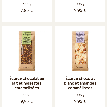
Poids net :
Poids net :
160g
135g
7,85 €
9,95 €
Écorce chocolat au
Écorce chocolat
lait et noisettes
blanc et amandes
caramélisées
caramélisées
Poids net :
Poids net :
135g
135g
9,95 €
9,95 €