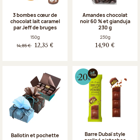
3 bombes cœur de
Amandes chocolat
chocolat lait caramel
noir 60 % et gianduja
par Jeff de bruges
230 g
Poids net :
Poids net :
150g
230g
14,85 €
12,35 €
14,90 €
Barre Dubaï style
Ballotin et pochette