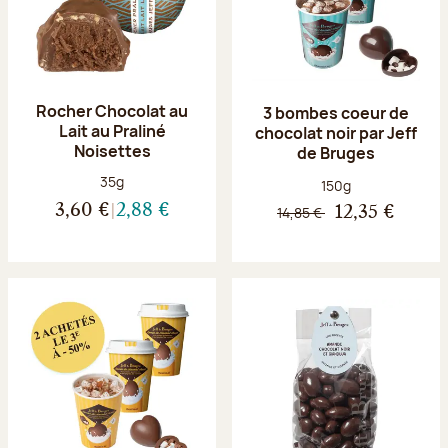
Rocher Chocolat au
3 bombes coeur de
Lait au Praliné
chocolat noir par Jeff
Noisettes
de Bruges
Poids net :
35g
Poids net :
150g
3,60 €
2,88 €
14,85 €
12,35 €