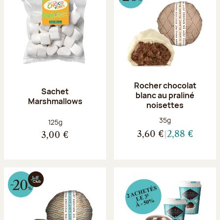
Rocher chocolat
Sachet
blanc au praliné
Marshmallows
noisettes
Poids net :
35g
Poids net :
125g
3,60 €
2,88 €
3,00 €