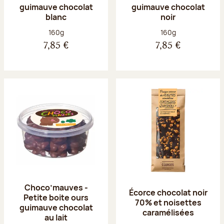
guimauve chocolat
guimauve chocolat
blanc
noir
Poids net :
Poids net :
160g
160g
7,85 €
7,85 €
Choco’mauves -
Écorce chocolat noir
Petite boite ours
70% et noisettes
guimauve chocolat
caramélisées
au lait