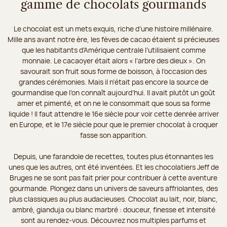
gamme de chocolats gourmands
Le chocolat est un mets exquis, riche d’une histoire millénaire.
Mille ans avant notre ère, les fèves de cacao étaient si précieuses
que les habitants d’Amérique centrale l’utilisaient comme
monnaie. Le cacaoyer était alors « l’arbre des dieux ». On
savourait son fruit sous forme de boisson, à l’occasion des
grandes cérémonies. Mais il n’était pas encore la source de
gourmandise que l’on connaît aujourd’hui. Il avait plutôt un goût
amer et pimenté, et on ne le consommait que sous sa forme
liquide ! Il faut attendre le 16e siècle pour voir cette denrée arriver
en Europe, et le 17e siècle pour que le premier chocolat à croquer
fasse son apparition.
Depuis, une farandole de recettes, toutes plus étonnantes les
unes que les autres, ont été inventées. Et les chocolatiers Jeff de
Bruges ne se sont pas fait prier pour contribuer à cette aventure
gourmande. Plongez dans un univers de saveurs affriolantes, des
plus classiques au plus audacieuses. Chocolat au lait, noir, blanc,
ambré, gianduja ou blanc marbré : douceur, finesse et intensité
sont au rendez-vous. Découvrez nos multiples parfums et