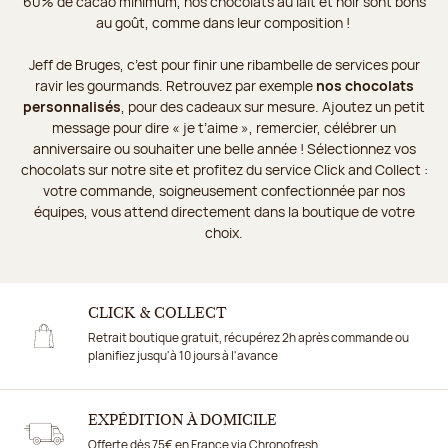
60% de cacao minimum, nos chocolats au lait et noir sont bons
au goût, comme dans leur composition !
Jeff de Bruges, c’est pour finir une ribambelle de services pour
ravir les gourmands. Retrouvez par exemple
nos chocolats
personnalisés
, pour des cadeaux sur mesure. Ajoutez un petit
message pour dire « je t’aime », remercier, célébrer un
anniversaire ou souhaiter une belle année ! Sélectionnez vos
chocolats sur notre site et profitez du service Click and Collect :
votre commande, soigneusement confectionnée par nos
équipes, vous attend directement dans la boutique de votre
choix.
CLICK & COLLECT
Retrait boutique gratuit, récupérez 2h après commande ou
planifiez jusqu'à 10 jours à l'avance
EXPÉDITION À DOMICILE
Offerte dès 75€ en France via Chronofresh