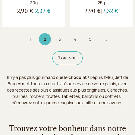
Poids net :
Poids net :
30g
25g
2,90 €
2,32 €
2,90 €
2,32 €
1
2
3
4
5
...
Page
Page 2 sur 9
Page
Page
Page
Tout voir
Il n’y a pas plus gourmand que le
chocolat
! Depuis 1986, Jeff de
Bruges met toute sa créativité au service de votre palais, avec
des recettes des plus classiques aux plus originales. Ganaches,
pralinés, rochers, truffes, tablettes, ballotins ou coffrets :
découvrez notre gamme exquise, aux mille et une saveurs.
Trouvez votre bonheur dans notre