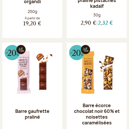
praliné pistaches
organdi
kadaïf
Poids net :
250g
Poids net :
30g
À partir de
2,90 €
2,32 €
19,20 €
Barre écorce
Barre gaufrette
chocolat noir 60% et
praliné
noisettes
caramélisées