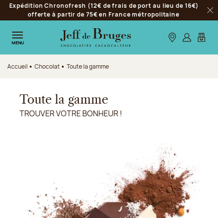
Expédition Chronofresh (12€ de frais de port au lieu de 16€)
Aller à la navigation
offerte à partir de 75€ en France métropolitaine
Fer
Aller au contenu principal
Aller au pied de page
Nos boutiques
S’identifie
Mon p
MENU
Accueil
Chocolat
Toute la gamme
Toute la gamme
TROUVER VOTRE BONHEUR !