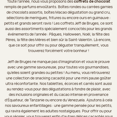
Toute l’année, nous vous proposons des
coffrets de chocolat
remplis de parfums envoûtants. Boîtes rondes ou carrées garnies
de chocolats assortis, boîtes Macao dégustation ou grand cru,
sélections de meringues, fritures ou encore ours en guimauve :
petits et grands seront ravis ! Les coffrets Jeff de Bruges, ce sont
aussi des assortiments spécialement concoctés pour les grands
événements de l’année : Pâques, Halloween, Noël, la fête des
Pères, la fête des Mères et bien sûr la Saint-Valentin. Là encore,
que ce soit pour offrir ou pour déguster tranquillement, vous
trouverez forcément votre bonheur !
Jeff de Bruges ne manque pas d’imagination et vous le prouve
avec une gamme savoureuse, pour toutes vos gourmandises,
qu’elles soient grandes ou petites ! Au menu, vous retrouverez
une collection de snacking cacaoté pour une mini pause goûter
ultra réconfortante. Nos tablettes, écorces et carrés sont aussi
au rendez-vous pour des dégustations à fondre de plaisir, avec
des inclusions originales et du cacao intense en provenance
d’Équateur, de Tanzanie ou encore du Venezuela. Ajoutons à cela
nos savoureux enfantillages : une gamme pensée pour les petits,
qui ravira également les adultes nostalgiques. Pour offrir ou pour
vous régaler, vous trouverez enfin d’autres délices cacaotés sous