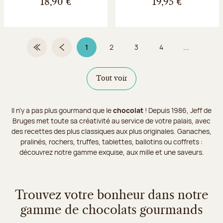
18,90 €
19,95 €
1
2
3
4
...
Première page
Page précédente
Page 1 sur 9
Page
Page
Page
Tout voir
Il n’y a pas plus gourmand que le
chocolat
! Depuis 1986, Jeff de
Bruges met toute sa créativité au service de votre palais, avec
des recettes des plus classiques aux plus originales. Ganaches,
pralinés, rochers, truffes, tablettes, ballotins ou coffrets :
découvrez notre gamme exquise, aux mille et une saveurs.
Trouvez votre bonheur dans notre
gamme de chocolats gourmands