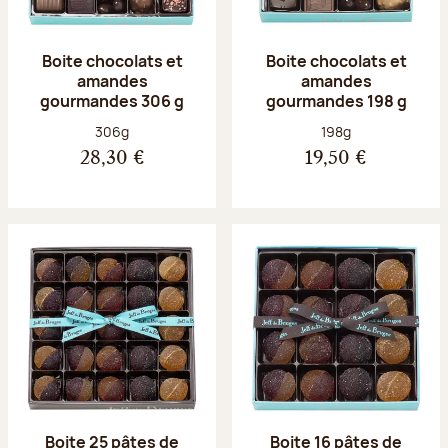
Boite chocolats et
Boite chocolats et
amandes
amandes
gourmandes 306 g
gourmandes 198 g
Poids net :
Poids net :
306g
198g
28,30 €
19,50 €
Boite 25 pâtes de
Boite 16 pâtes de