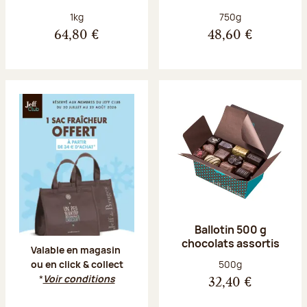
Poids net :
Poids net :
1kg
750g
64,80 €
48,60 €
Offre Jeff Club du 20 juillet au 23 aoû
Ballotin 500 g
chocolats assortis
Valable en magasin
Poids net :
500g
ou en click & collect
*
Voir conditions
32,40 €