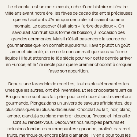
Le chocolat est un mets exquis, riche d’une histoire millénaire.
Mille ans avant notre ère, les fèves de cacao étaient si précieuses
que les habitants d’Amérique centrale l’utilisaient comme
monnaie. Le cacaoyer était alors « l’arbre des dieux ». On
savourait son fruit sous forme de boisson, à l’occasion des
grandes cérémonies. Mais il n’était pas encore la source de
gourmandise que l’on connaît aujourd’hui. Il avait plutôt un goût
amer et pimenté, et on ne le consommait que sous sa forme
liquide ! Il faut attendre le 16e siècle pour voir cette denrée arriver
en Europe, et le 17e siècle pour que le premier chocolat à croquer
fasse son apparition.
Depuis, une farandole de recettes, toutes plus étonnantes les
unes que les autres, ont été inventées. Et les chocolatiers Jeff de
Bruges ne se sont pas fait prier pour contribuer à cette aventure
gourmande. Plongez dans un univers de saveurs affriolantes, des
plus classiques au plus audacieuses. Chocolat au lait, noir, blanc,
ambré, gianduja ou blanc marbré : douceur, finesse et intensité
sont au rendez-vous. Découvrez nos multiples parfums et
inclusions fondantes ou croquantes : ganache, praliné, caramel,
fruits, meringue ou encore pâte d’amande. Il y en a pour tous les