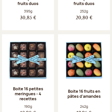
fruits duos
fruits duos
Poids net :
Poids net :
395g
252g
30,85 €
20,80 €
Boite 16 petites
Boite 16 fruits en
meringues - 4
pâtes d'amandes
recettes
Poids net :
Poids net :
190g
242g