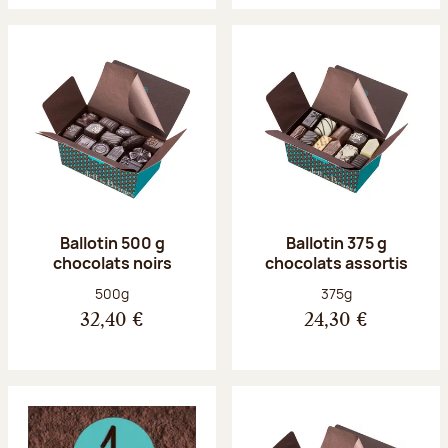
Ballotin 500 g
Ballotin 375 g
chocolats noirs
chocolats assortis
Poids net :
Poids net :
500g
375g
32,40 €
24,30 €