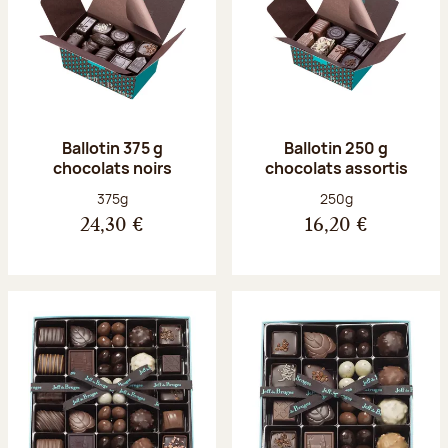
Ballotin 375 g
Ballotin 250 g
chocolats noirs
chocolats assortis
Poids net :
Poids net :
375g
250g
24,30 €
16,20 €