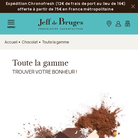
Expédition Chronofresh (12€ de frais de port au lieu de 16€)
Aller à la navigation
offerte à partir de 75€ en France métropolitaine
Fer
Aller au contenu principal
Aller au pied de page
Nos boutiques
S’identifie
Mon p
MENU
Accueil
Chocolat
Toute la gamme
Toute la gamme
TROUVER VOTRE BONHEUR !