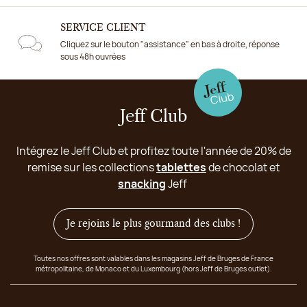
SERVICE CLIENT
Cliquez sur le bouton "assistance" en bas à droite, réponse
sous 48h ouvrées
Jeff Club
Intégrez le Jeff Club et profitez toute l'année de 20% de
remise sur les collections
tablettes
de chocolat et
snacking
Jeff
Je rejoins le plus gourmand des clubs !
Toutes nos offres sont valables dans les magasins Jeff de Bruges de France
métropolitaine, de Monaco et du Luxembourg (hors Jeff de Bruges outlet).