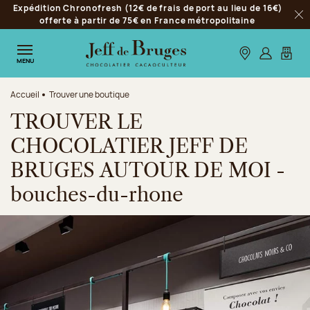
Expédition Chronofresh (12€ de frais de port au lieu de 16€)
Aller à la navigation
offerte à partir de 75€ en France métropolitaine
Fer
Aller au contenu principal
Aller au pied de page
Nos boutiques
S’identifie
Mon p
MENU
Accueil
Trouver une boutique
TROUVER LE
CHOCOLATIER JEFF DE
BRUGES AUTOUR DE MOI -
bouches-du-rhone