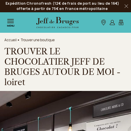
Expédition Chronofresh (12€ de frais de port au lieu de 16€)
Aller à la navigation
offerte à partir de 75€ en France métropolitaine
Fer
Aller au contenu principal
Aller au pied de page
Nos boutiques
S’identifie
Mon p
MENU
Accueil
Trouver une boutique
TROUVER LE
CHOCOLATIER JEFF DE
BRUGES AUTOUR DE MOI -
loiret