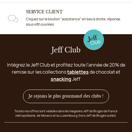
SERVICE CLIENT
Cliquez sur le bouton "assistance" en bas à droite, réponse
sous 48h ouvrées
Jeff Club
Intégrez le Jeff Club et profitez toute l'année de 20% de
remise sur les collections
tablettes
de chocolat et
snacking
Jeff
Je rejoins le plus gourmand des clubs !
Toutes nos offres sont valables dans les magasins Jeff de Bruges de France
métropolitaine, de Monaco et du Luxembourg (hors Jeff de Bruges outlet).