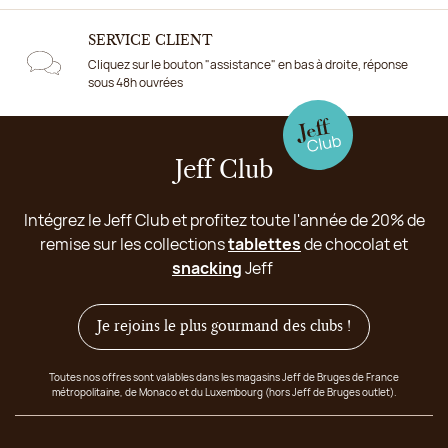
SERVICE CLIENT
Cliquez sur le bouton "assistance" en bas à droite, réponse
sous 48h ouvrées
Jeff Club
Intégrez le Jeff Club et profitez toute l'année de 20% de
remise sur les collections
tablettes
de chocolat et
snacking
Jeff
Je rejoins le plus gourmand des clubs !
Toutes nos offres sont valables dans les magasins Jeff de Bruges de France
métropolitaine, de Monaco et du Luxembourg (hors Jeff de Bruges outlet).