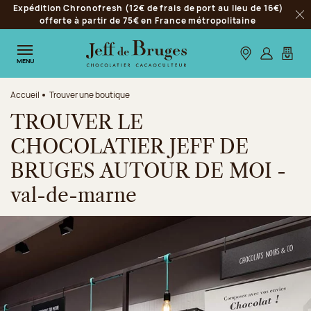
Expédition Chronofresh (12€ de frais de port au lieu de 16€)
Aller à la navigation
offerte à partir de 75€ en France métropolitaine
Fer
Aller au contenu principal
Aller au pied de page
Nos boutiques
S’identifie
Mon p
MENU
Accueil
Trouver une boutique
TROUVER LE
CHOCOLATIER JEFF DE
BRUGES AUTOUR DE MOI -
val-de-marne