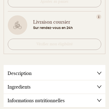
Ajouter au panier
Consult
Livraison coursier
Sur rendez-vous en 24h
Vérifier mon éligibilité
Description
Ingredients
Informations nutritionnelles