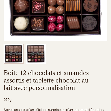
Image 1 sur 2
Image 2 sur 2
Boite 12 chocolats et amandes
assortis et tablette chocolat au
lait avec personnalisation
Poids net :
272g
Soyez assurés d’un effet de surprise ou d’un moment d’émotion