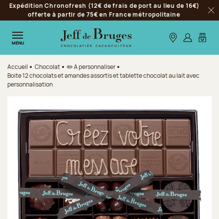
Expédition Chronofresh (12€ de frais de port au lieu de 16€)
Aller à la navigation
offerte à partir de 75€ en France métropolitaine
Fer
Aller au contenu principal
Aller au pied de page
Nos boutiques
S’identifie
Mon p
MENU
Accueil
Chocolat
✏️ A personnaliser
Boite 12 chocolats et amandes assortis et tablette chocolat au lait avec
personnalisation