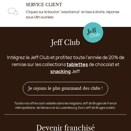
SERVICE CLIENT
Cliquez sur le bouton "assistance" en bas à droite, réponse
sous 48h ouvrées
Jeff Club
Intégrez le Jeff Club et profitez toute l'année de 20% de
remise sur les collections
tablettes
de chocolat et
snacking
Jeff
Je rejoins le plus gourmand des clubs !
Toutes nos offres sont valables dans les magasins Jeff de Bruges de France
métropolitaine, de Monaco et du Luxembourg (hors Jeff de Bruges outlet).
Devenir franchisé