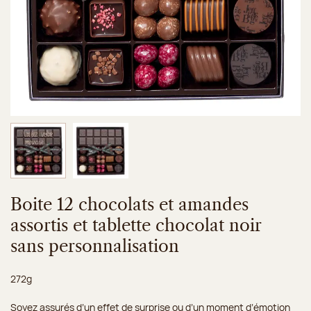
Image 1 sur 2
Image 2 sur 2
Boite 12 chocolats et amandes
assortis et tablette chocolat noir
sans personnalisation
Poids net :
272g
Soyez assurés d’un effet de surprise ou d’un moment d’émotion