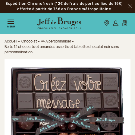
Expédition Chronofresh (12€ de frais de port au lieu de 16€)
Aller à la navigation
offerte à partir de 75€ en France métropolitaine
Fer
Aller au contenu principal
Aller au pied de page
Nos boutiques
S’identifie
Mon p
MENU
Accueil
Chocolat
✏️ A personnaliser
Boite 12 chocolats et amandes assortis et tablette chocolat noir sans
personnalisation