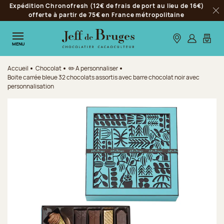
Expédition Chronofresh (12€ de frais de port au lieu de 16€)
Aller à la navigation
offerte à partir de 75€ en France métropolitaine
Fer
Aller au contenu principal
Aller au pied de page
Nos boutiques
S’identifie
Mon p
MENU
Accueil
Chocolat
✏️ A personnaliser
Boite carrée bleue 32 chocolats assortis avec barre chocolat noir avec
personnalisation