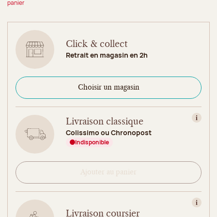
panier
Click & collect
Retrait en magasin en 2h
Choisir un magasin
Livraison classique
Consult
Colissimo ou Chronopost
Indisponible
Ajouter au panier
Consult
Livraison coursier