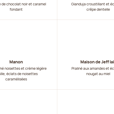
de chocolat noir et caramel
Gianduja croustillant et é
fondant
crêpe dentelle
r
Découvrir
Manon
Maison de Jeff lai
iné noisettes et crème légère
Praliné aux amandes et éc
ille, éclats de noisettes
nougat au miel
caramélisées
r
Découvrir