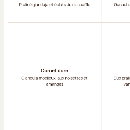
Praliné gianduja et éclats de riz soufflé
Ganache 
Découvrir
Découvri
Cornet doré
Gianduja moelleux, aux noisettes et
Duo pral
amandes
van
Découvrir
Découvri