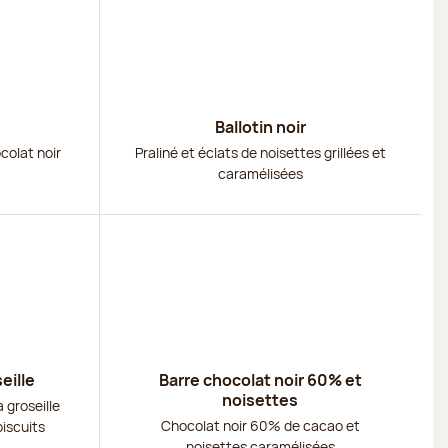
Ballotin noir
colat noir
Praliné et éclats de noisettes grillées et
caramélisées
Découvrir
eille
Barre chocolat noir 60% et
noisettes
 groseille
Chocolat noir 60% de cacao et
biscuits
noisettes caramélisées