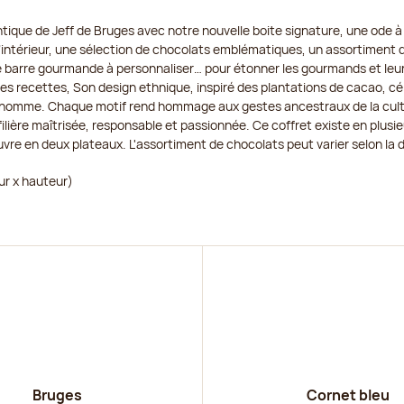
tique de Jeff de Bruges avec notre nouvelle boite signature, une ode à 
l’intérieur, une sélection de chocolats emblématiques, un assortiment
barre gourmande à personnaliser… pour étonner les gourmands et leur 
es recettes, Son design ethnique, inspiré des plantations de cacao, célè
et l'homme. Chaque motif rend hommage aux gestes ancestraux de la cul
ière maîtrisée, responsable et passionnée. Ce coffret existe en plusieu
vre en deux plateaux. L'assortiment de chocolats peut varier selon la dis
ur x hauteur)
r
Découvrir
Bruges
Cornet bleu