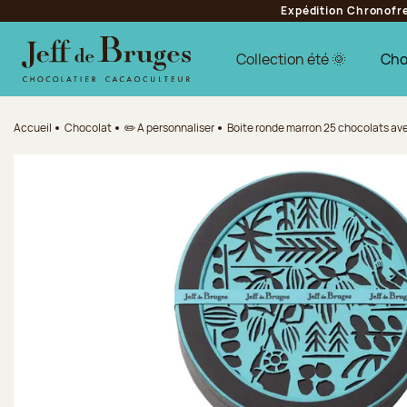
Expédition Chronofres
Aller à la navigation
Aller au contenu principal
Aller au pied de page
Collection été 🌞
Cho
Accueil
Chocolat
✏️ A personnaliser
Boite ronde marron 25 chocolats ave