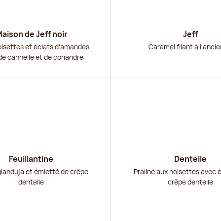
aison de Jeff noir
Jeff
oisettes et éclats d'amandes,
Caramel filant à l'anci
de cannelle et de coriandre
r
Découvrir
Feuillantine
Dentelle
gianduja et émietté de crêpe
Praliné aux noisettes avec 
dentelle
crêpe dentelle
r
Découvrir