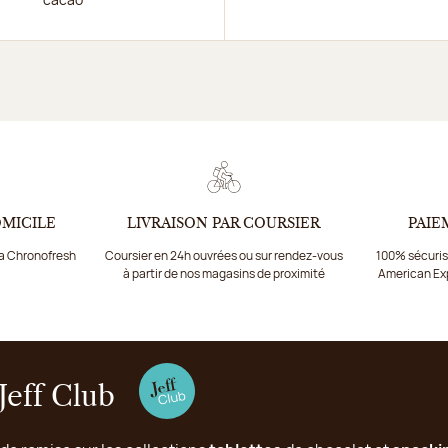
OMICILE
LIVRAISON PAR COURSIER
PAIE
ia Chronofresh
Coursier en 24h ouvrées ou sur rendez-vous
100% sécurisé
à partir de nos magasins de proximité
American Ex
Jeff Club