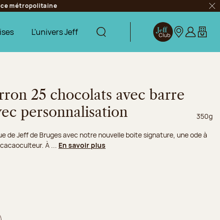
ance métropolitaine
Fer
ises
L'univers Jeff
Afficher la recherche
Jeff Club
Nos boutique
S’identifie
Mon pa
ron 25 chocolats avec barre
vec personnalisation
Poids ne
350g
ue de Jeff de Bruges avec notre nouvelle boite signature, une ode à
 cacaoculteur. À ...
En savoir plus