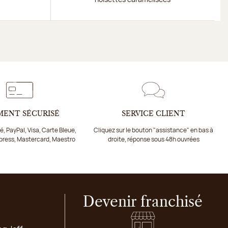
MENT SÉCURISÉ
SERVICE CLIENT
, PayPal, Visa, Carte Bleue,
Cliquez sur le bouton "assistance" en bas à
press, Mastercard, Maestro
droite, réponse sous 48h ouvrées
Devenir franchisé