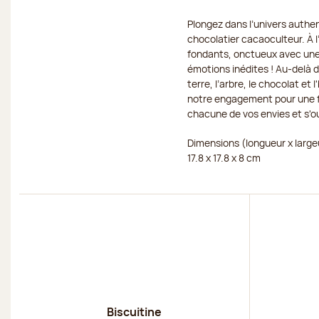
Plongez dans l’univers authen
chocolatier cacaoculteur. À 
fondants, onctueux avec une 
émotions inédites ! Au-delà d
terre, l’arbre, le chocolat 
notre engagement pour une fil
chacune de vos envies et s'ou
Dimensions (longueur x large
17.8 x 17.8 x 8 cm
Découvrir
Découvri
Biscuitine