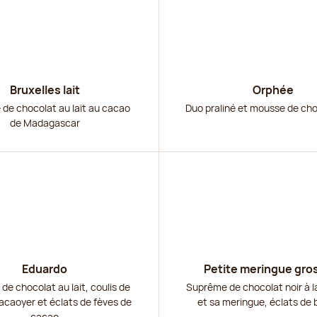
Bruxelles lait
Orphée
de chocolat au lait au cacao
Duo praliné et mousse de cho
de Madagascar
r
Découvrir
Eduardo
Petite meringue gros
e chocolat au lait, coulis de
Suprême de chocolat noir à la
cacaoyer et éclats de fèves de
et sa meringue, éclats de 
cacao