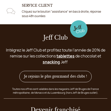
SERVICE CLIENT
Cliquez sur le bouton "assistance" en bas à droite, réponse
sous 48h ouvrées
Jeff Club
Intégrez le Jeff Club et profitez toute l'année de 20% de
remise sur les collections
tablettes
de chocolat et
snacking
Jeff
Je rejoins le plus gourmand des clubs !
Toutes nos offres sont valables dans les magasins Jeff de Bruges de France
métropolitaine, de Monaco et du Luxembourg (hors Jeff de Bruges outlet).
Devenir franchisé