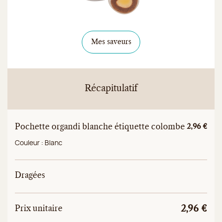
Mes saveurs
Récapitulatif
Pochette organdi blanche étiquette colombe
Prix unitai
2,96 €
Couleur :
Blanc
Dragées
Prix
Prix unitaire total
Prix unitaire
2,96 €