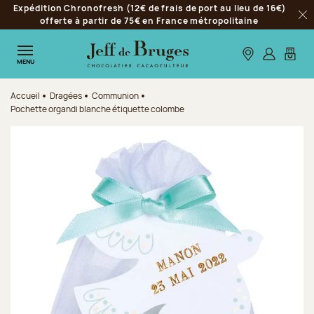
Expédition Chronofresh (12€ de frais de port au lieu de 16€)
Aller à la navigation
offerte à partir de 75€ en France métropolitaine
Fer
Aller au contenu principal
Aller au pied de page
Nos boutiques
S’identifie
Mon p
MENU
Accueil
Dragées
Communion
Pochette organdi blanche étiquette colombe