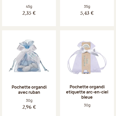
Poids net :
Poids net :
45g
35g
2,35 €
5,43 €
Pochette organdi
Pochette organdi
etiquette arc-en-ciel
avec ruban
bleue
Poids net :
30g
Poids net :
30g
2,96 €