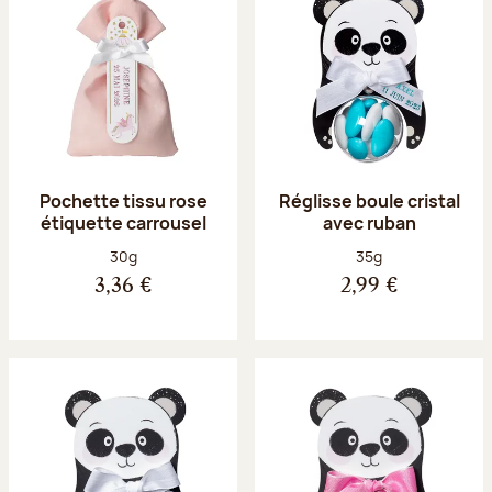
Pochette tissu rose
Réglisse boule cristal
étiquette carrousel
avec ruban
Poids net :
Poids net :
30g
35g
3,36 €
2,99 €