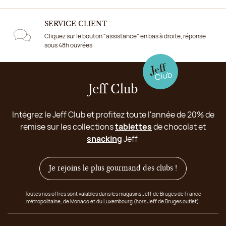
SERVICE CLIENT
Cliquez sur le bouton "assistance" en bas à droite, réponse
sous 48h ouvrées
Jeff Club
Intégrez le Jeff Club et profitez toute l'année de 20% de
remise sur les collections
tablettes
de chocolat et
snacking
Jeff
Je rejoins le plus gourmand des clubs !
Toutes nos offres sont valables dans les magasins Jeff de Bruges de France
métropolitaine, de Monaco et du Luxembourg (hors Jeff de Bruges outlet).