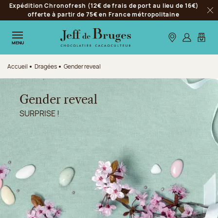
Expédition Chronofresh (12€ de frais de port au lieu de 16€)
Aller à la navigation
offerte à partir de 75€ en France métropolitaine
Fer
Aller au contenu principal
Aller au pied de page
Nos boutiques
S’identifie
Mon p
MENU
Accueil
Dragées
Gender reveal
Gender reveal
SURPRISE !