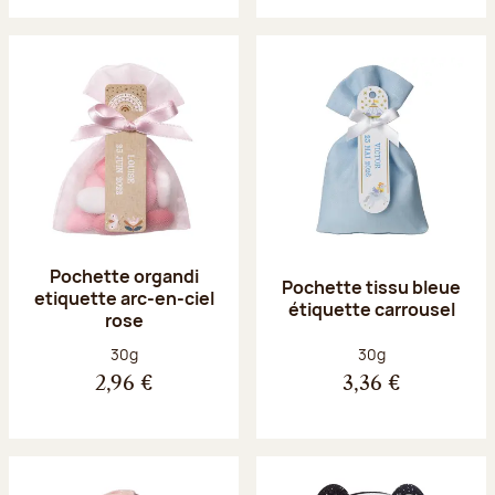
Pochette organdi
Pochette tissu bleue
etiquette arc-en-ciel
étiquette carrousel
rose
Poids net :
Poids net :
30g
30g
2,96 €
3,36 €