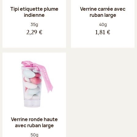
Tipi etiquette plume
Verrine carrée avec
indienne
ruban large
Poids net :
Poids net :
35g
40g
2,29 €
1,81 €
Verrine ronde haute
avec ruban large
Poids net :
50g