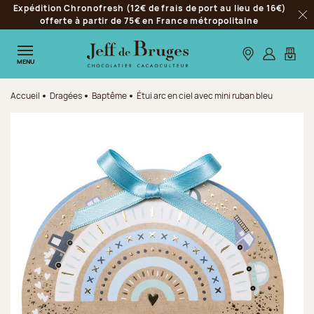
Expédition Chronofresh (12€ de frais de port au lieu de 16€)
Aller à la navigation
offerte à partir de 75€ en France métropolitaine
Fer
Aller au contenu principal
Aller au pied de page
Nos boutiques
S’identifie
Mon p
MENU
Accueil
Dragées
Baptême
Étui arc en ciel avec mini ruban bleu