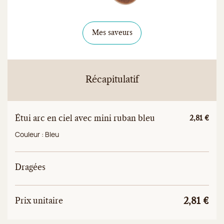
Mes saveurs
Récapitulatif
Étui arc en ciel avec mini ruban bleu
Prix unitai
2,81 €
Couleur :
Bleu
Dragées
Prix
Prix unitaire total
Prix unitaire
2,81 €