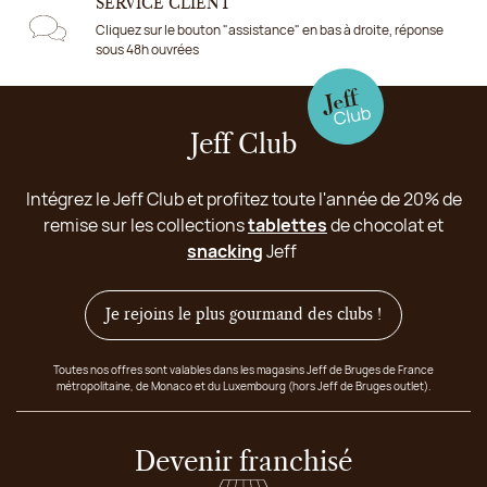
SERVICE CLIENT
Cliquez sur le bouton "assistance" en bas à droite, réponse
sous 48h ouvrées
Jeff Club
Intégrez le Jeff Club et profitez toute l'année de 20% de
remise sur les collections
tablettes
de chocolat et
snacking
Jeff
Je rejoins le plus gourmand des clubs !
Toutes nos offres sont valables dans les magasins Jeff de Bruges de France
métropolitaine, de Monaco et du Luxembourg (hors Jeff de Bruges outlet).
Devenir franchisé