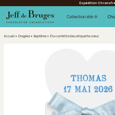
Expédition Chronofres
Aller à la navigation
Aller au contenu principal
Aller au pied de page
Collection été 🌞
Cho
Accueil
Dragées
Baptême
Étui confettis bleu étiquette coeur