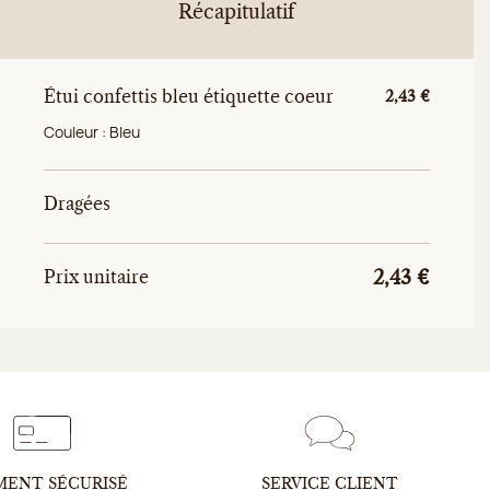
Récapitulatif
Étui confettis bleu étiquette coeur
Prix unitaire
2,43 €
Couleur :
Bleu
Dragées
Prix uni
Prix unitaire total
Prix unitaire
2,43 €
MENT SÉCURISÉ
SERVICE CLIENT