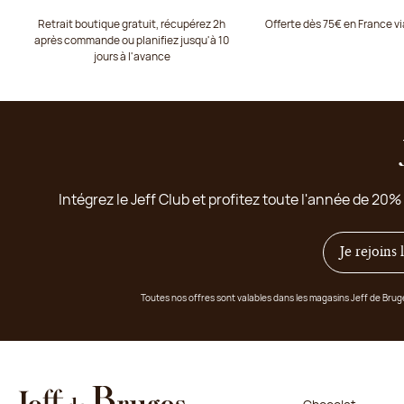
Retrait boutique gratuit, récupérez 2h
Offerte dès 75€ en France v
après commande ou planifiez jusqu'à 10
jours à l'avance
Intégrez le Jeff Club et profitez toute l'année de 20%
Je rejoins
Toutes nos offres sont valables dans les magasins Jeff de Bru