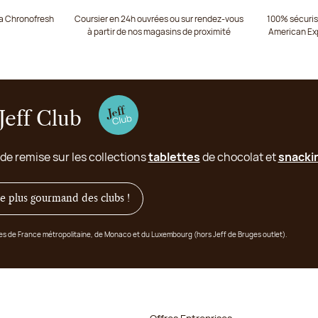
ia Chronofresh
Coursier en 24h ouvrées ou sur rendez-vous
100% sécurisé
à partir de nos magasins de proximité
American Ex
Jeff Club
 de remise sur les collections
tablettes
de chocolat et
snacki
 le plus gourmand des clubs !
ges de France métropolitaine, de Monaco et du Luxembourg (hors Jeff de Bruges outlet).