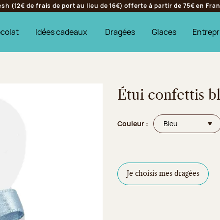
h (12€ de frais de port au lieu de 16€) offerte à partir de 75€ en Fr
colat
Idées cadeaux
Dragées
Glaces
Entrepr
Étui confettis b
Couleur :
Je choisis mes dragées