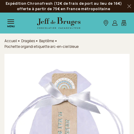
Expédition Chronofresh (12€ de frais de port au lieu de 16€)
Aller à la navigation
offerte à partir de 75€ en France métropolitaine
Fer
Aller au contenu principal
Aller au pied de page
Nos boutiques
S’identifie
Mon p
MENU
Accueil
Dragées
Baptême
Pochette organdi etiquette arc-en-ciel bleue