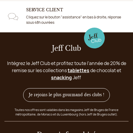
SERVICE CLIENT
Cliquez sur le bouton "assistance" en bas à droite, réponse
sous 48h ouvrées
Jeff Club
Intégrez le Jeff Club et profitez toute l'année de 20% de
remise sur les collections
tablettes
de chocolat et
snacking
Jeff
Je rejoins le plus gourmand des clubs !
Toutes nos offres sont valables dans les magasins Jeff de Bruges de France
métropolitaine, de Monaco et du Luxembourg (hors Jeff de Bruges outlet).