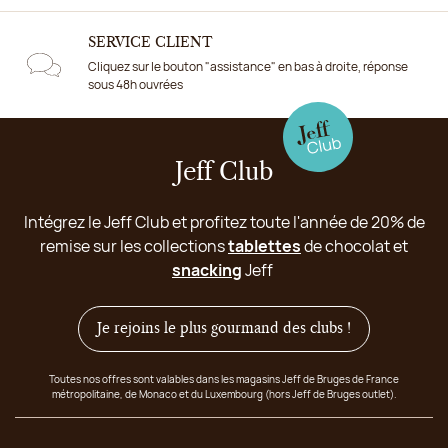
SERVICE CLIENT
Cliquez sur le bouton "assistance" en bas à droite, réponse
sous 48h ouvrées
Jeff Club
Intégrez le Jeff Club et profitez toute l'année de 20% de
remise sur les collections
tablettes
de chocolat et
snacking
Jeff
Je rejoins le plus gourmand des clubs !
Toutes nos offres sont valables dans les magasins Jeff de Bruges de France
métropolitaine, de Monaco et du Luxembourg (hors Jeff de Bruges outlet).