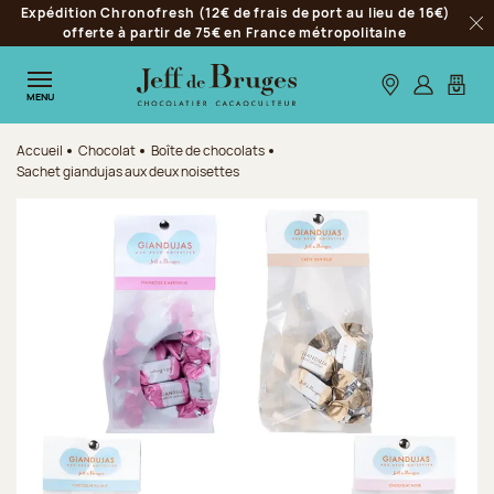
Expédition Chronofresh (12€ de frais de port au lieu de 16€)
Aller à la navigation
offerte à partir de 75€ en France métropolitaine
Fer
Aller au contenu principal
Aller au pied de page
Nos boutiques
S’identifie
Mon p
MENU
Accueil
Chocolat
Boîte de chocolats
Sachet giandujas aux deux noisettes