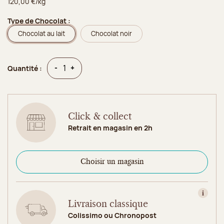
120,00 €/kg
Type de Chocolat :
Chocolat au lait
Chocolat noir
Quantité
Quantité
-
+
Quantité :
Click & collect
Retrait en magasin en 2h
Choisir un magasin
Consult
Livraison classique
Colissimo ou Chronopost