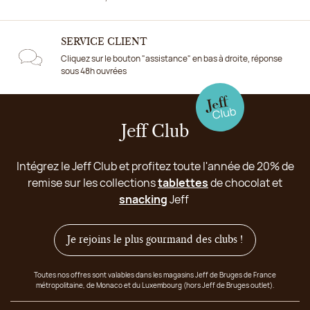
SERVICE CLIENT
Cliquez sur le bouton "assistance" en bas à droite, réponse
sous 48h ouvrées
Jeff Club
Intégrez le Jeff Club et profitez toute l'année de 20% de
remise sur les collections
tablettes
de chocolat et
snacking
Jeff
Je rejoins le plus gourmand des clubs !
Toutes nos offres sont valables dans les magasins Jeff de Bruges de France
métropolitaine, de Monaco et du Luxembourg (hors Jeff de Bruges outlet).