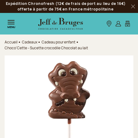
Expédition Chronofresh (12€ de frais de port au lieu de 16€)
Aller à la navigation
offerte à partir de 75€ en France métropolitaine
Fer
Aller au contenu principal
Aller au pied de page
Nos boutiques
S’identifie
Mon p
MENU
Accueil
Cadeaux
Cadeau pour enfant
Choco'Cette - Sucette crocodile Chocolat au lait