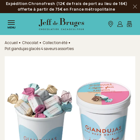
Expédition Chronofresh (12€ de frais de port au lieu de 16€)
Aller à la navigation
offerte à partir de 75€ en France métropolitaine
Fer
Aller au contenu principal
Aller au pied de page
Nos boutiques
S’identifie
Mon p
MENU
Accueil
Chocolat
Collection été
Pot giandujas glacés 4 saveurs assorties