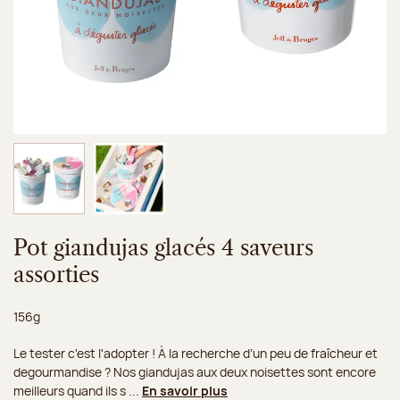
Image 1 sur 2
Image 2 sur 2
Pot giandujas glacés 4 saveurs
assorties
Poids net :
156g
Le tester c'est l'adopter ! À la recherche d’un peu de fraîcheur et
degourmandise ? Nos giandujas aux deux noisettes sont encore
meilleurs quand ils s ...
En savoir plus