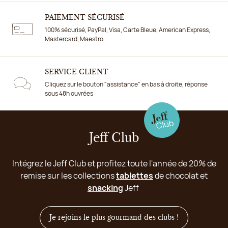
PAIEMENT SÉCURISÉ
100% sécurisé, PayPal, Visa, Carte Bleue, American Express,
Mastercard, Maestro
SERVICE CLIENT
Cliquez sur le bouton "assistance" en bas à droite, réponse
sous 48h ouvrées
Jeff Club
Intégrez le Jeff Club et profitez toute l'année de 20% de
remise sur les collections
tablettes
de chocolat et
snacking
Jeff
Je rejoins le plus gourmand des clubs !