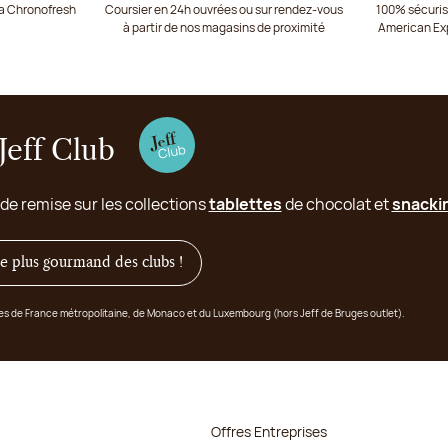
ia Chronofresh
Coursier en 24h ouvrées ou sur rendez-vous
100% sécurisé
à partir de nos magasins de proximité
American Ex
Jeff Club
 de remise sur les collections
tablettes
de chocolat et
snacki
 le plus gourmand des clubs !
ges de France métropolitaine, de Monaco et du Luxembourg (hors Jeff de Bruges outlet).
Offres Entreprises