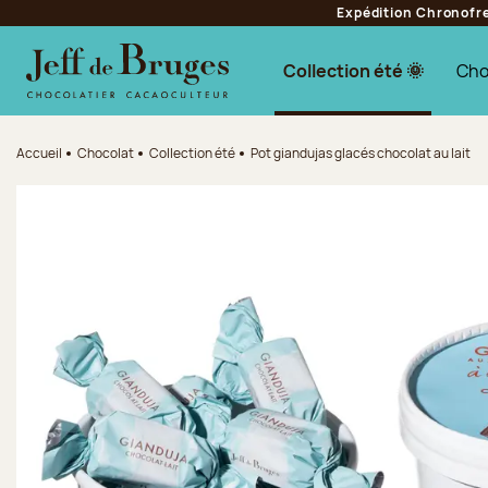
Expédition Chronofres
Aller à la navigation
Aller au contenu principal
Aller au pied de page
Collection été 🌞
Cho
Accueil
Chocolat
Collection été
Pot giandujas glacés chocolat au lait