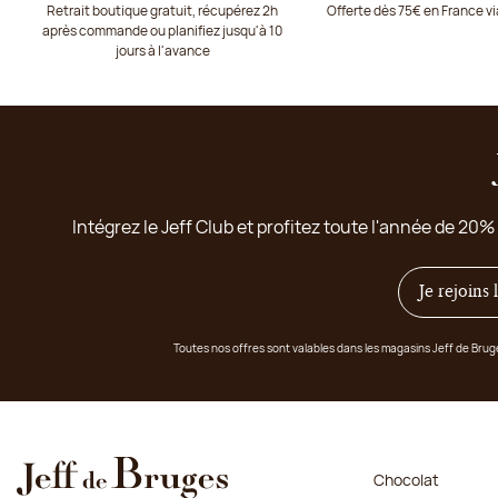
Retrait boutique gratuit, récupérez 2h
Offerte dès 75€ en France v
après commande ou planifiez jusqu'à 10
jours à l'avance
Intégrez le Jeff Club et profitez toute l'année de 20%
Je rejoins
Toutes nos offres sont valables dans les magasins Jeff de Bru
Chocolat