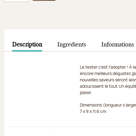
Image 1 sur 2
Image 2 sur 2
Description
Ingredients
Informations 
Le tester c'est l'adopter ! À
encore meilleurs dégustez gla
nouvelles saveurs seront alo
adoucissent le tout.Un équilib
plaisir.
Dimensions (longueur x large
7 x 9 x 11.6 cm
Découvrir