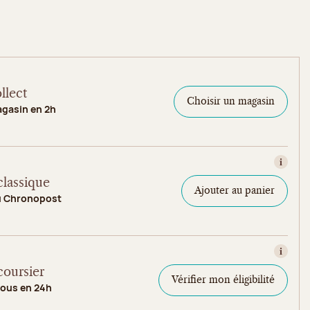
llect
Choisir un magasin
agasin en 2h
Consult
classique
Ajouter au panier
u Chronopost
Consult
coursier
Vérifier mon éligibilité
vous en 24h