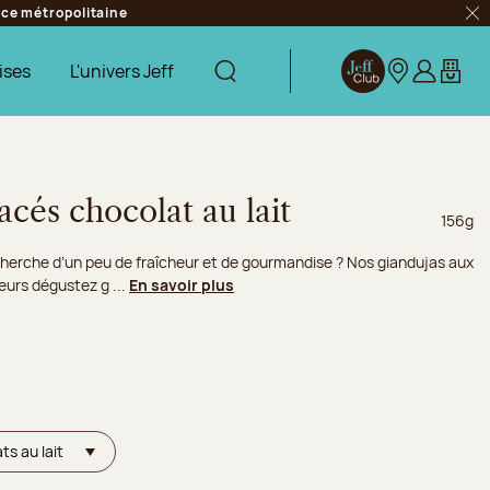
ance métropolitaine
Fer
ises
L'univers Jeff
Afficher la recherche
Jeff Club
Nos boutique
S’identifie
Mon pa
acés chocolat au lait
Poids n
156g
recherche d’un peu de fraîcheur et de gourmandise ? Nos giandujas aux
eurs dégustez g ...
En savoir plus