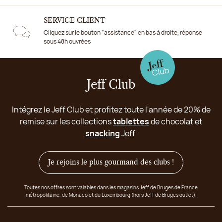
SERVICE CLIENT
Cliquez sur le bouton "assistance" en bas à droite, réponse
sous 48h ouvrées
Jeff Club
Intégrez le Jeff Club et profitez toute l'année de 20% de
remise sur les collections
tablettes
de chocolat et
snacking
Jeff
Je rejoins le plus gourmand des clubs !
Toutes nos offres sont valables dans les magasins Jeff de Bruges de France
métropolitaine, de Monaco et du Luxembourg (hors Jeff de Bruges outlet).