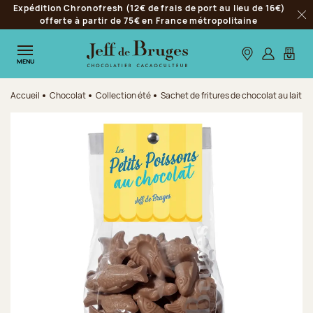
Expédition Chronofresh (12€ de frais de port au lieu de 16€)
Aller à la navigation
offerte à partir de 75€ en France métropolitaine
Fer
Aller au contenu principal
Aller au pied de page
Nos boutiques
S’identifie
Mon p
MENU
Accueil
Chocolat
Collection été
Sachet de fritures de chocolat au lait