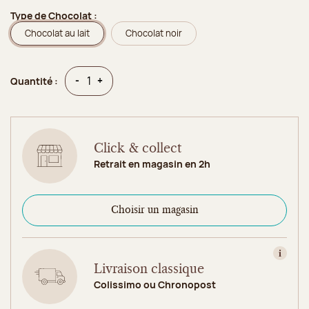
Type de Chocolat :
Chocolat au lait
Chocolat noir
Quantité
Quantité
-
+
Quantité :
Click & collect
Retrait en magasin en 2h
Choisir un magasin
Consult
Livraison classique
Colissimo ou Chronopost