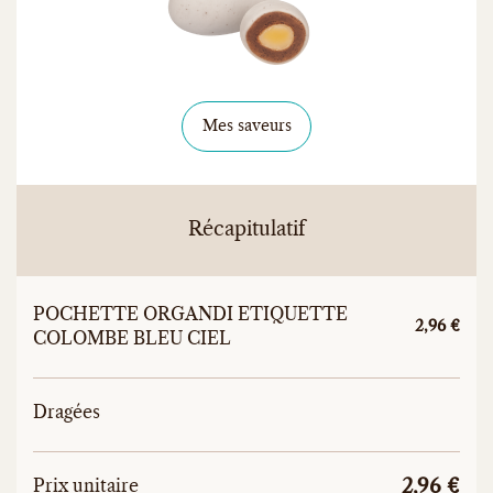
Mes saveurs
Récapitulatif
POCHETTE ORGANDI ETIQUETTE
Prix unitai
2,96 €
COLOMBE BLEU CIEL
Dragées
Prix
Prix unitaire total
Prix unitaire
2,96 €