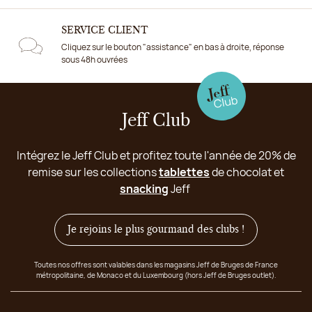
SERVICE CLIENT
Cliquez sur le bouton "assistance" en bas à droite, réponse
sous 48h ouvrées
Jeff Club
Intégrez le Jeff Club et profitez toute l'année de 20% de
remise sur les collections
tablettes
de chocolat et
snacking
Jeff
Je rejoins le plus gourmand des clubs !
Toutes nos offres sont valables dans les magasins Jeff de Bruges de France
métropolitaine, de Monaco et du Luxembourg (hors Jeff de Bruges outlet).