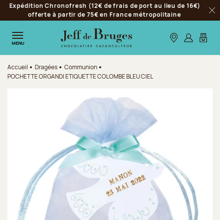
Expédition Chronofresh (12€ de frais de port au lieu de 16€)
Aller à la navigation
offerte à partir de 75€ en France métropolitaine
Fer
Aller au contenu principal
Aller au pied de page
Nos boutiques
S’identifie
Mon p
MENU
Accueil
Dragées
Communion
POCHETTE ORGANDI ETIQUETTE COLOMBE BLEU CIEL