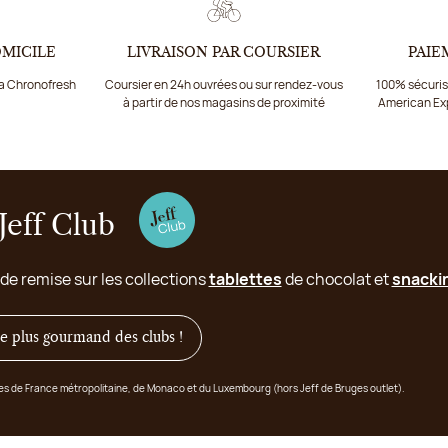
OMICILE
LIVRAISON PAR COURSIER
PAIE
ia Chronofresh
Coursier en 24h ouvrées ou sur rendez-vous
100% sécurisé
à partir de nos magasins de proximité
American Ex
Jeff Club
 de remise sur les collections
tablettes
de chocolat et
snacki
 le plus gourmand des clubs !
ges de France métropolitaine, de Monaco et du Luxembourg (hors Jeff de Bruges outlet).