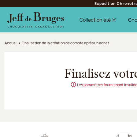
Expédition Chronofres
Aller à la navigation
Aller au contenu principal
Aller au pied de page
Collection été 🌞
Cho
Accueil
Finalisation de la création de compte après un achat
Finalisez vot
Les paramètres fournis sont invalide