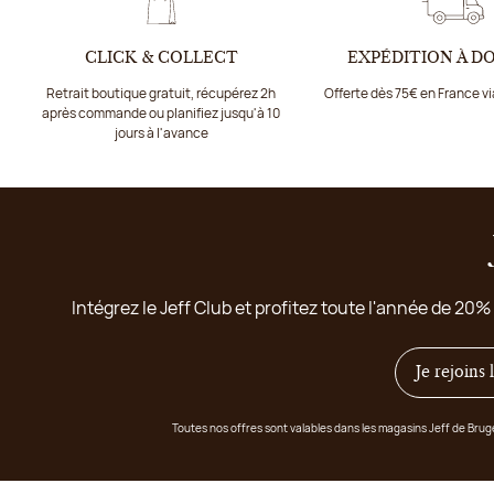
CLICK & COLLECT
EXPÉDITION À D
Retrait boutique gratuit, récupérez 2h
Offerte dès 75€ en France v
après commande ou planifiez jusqu'à 10
jours à l'avance
Intégrez le Jeff Club et profitez toute l'année de 20%
Je rejoins
Toutes nos offres sont valables dans les magasins Jeff de Bru