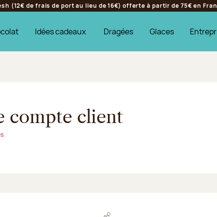
h (12€ de frais de port au lieu de 16€) offerte à partir de 75€ en Fr
colat
Idées cadeaux
Dragées
Glaces
Entrepr
re compte client
s.