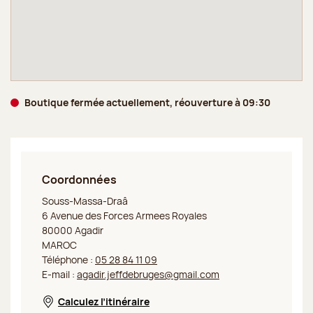
Boutique fermée actuellement, réouverture à 09:30
Coordonnées
Jeff de Bruges Agadir
Souss-Massa-Draâ
6 Avenue des Forces Armees Royales
80000 Agadir
MAROC
Téléphone :
05 28 84 11 09
E-mail :
agadir.jeffdebruges@gmail.com
Calculez l’itinéraire
Nouvelle fenêtre