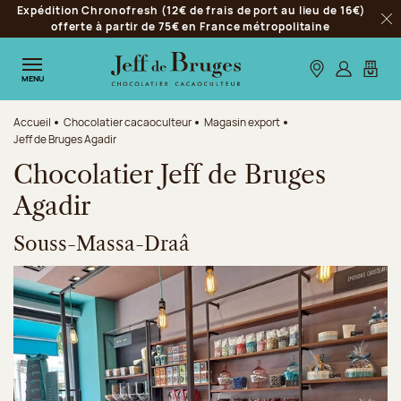
Expédition Chronofresh (12€ de frais de port au lieu de 16€)
Aller à la navigation
offerte à partir de 75€ en France métropolitaine
Fer
Aller au contenu principal
Aller au pied de page
Nos boutiques
S’identifie
Mon p
MENU
Accueil
Chocolatier cacaoculteur
Magasin export
Jeff de Bruges Agadir
Chocolatier Jeff de Bruges
Agadir
Souss-Massa-Draâ