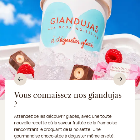
Précédent
Suiv
Vous connaissez nos giandujas
?
Du 10 au 16 août 2026, notre atelier sera fermé :
Attendez de les découvrir glacés, avec une toute
nous expédions vos
nouvelle recette où la saveur fruitée de la framboise
gourmandises en Chronofresh
rencontrant le croquant de la noisette. Une
gourmandise chocolatée à déguster même en été.
Découvrez notre collection de crèmes glacées et
Découvrir le produit
Je découvre la collection
Une envie gourmande ?
en