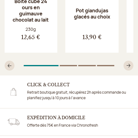
Boite cube 24
ours en
Pot giandujas
guimauve
glacés au choix
chocolat au lait
Poids net :
230g
12,65 €
13,90 €
1
Sur 4
2
Sur 4
3
Sur 4
4
Sur 4
Précédent
Su
CLICK & COLLECT
Retrait boutique gratuit, récupérez 2h après commande ou
planifiez jusqu'à 10 jours à l'avance
EXPÉDITION À DOMICILE
Offerte dès 75€ en France via Chronofresh