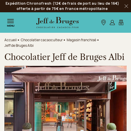
Expédition Chronofresh (12€ de frais de port au lieu de 16€)
Aller à la navigation
offerte à partir de 75€ en France métropolitaine
Fer
Aller au contenu principal
Aller au pied de page
Nos boutiques
S’identifie
Mon p
MENU
Accueil
Chocolatier cacaoculteur
Magasin franchisé
Jeff de Bruges Albi
Chocolatier Jeff de Bruges Albi