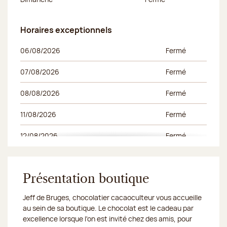
Horaires exceptionnels
Horaires exceptionnels
Jour de la semaine
Horaires du matin
Horaires de l’apr
06/08/2026
Fermé
07/08/2026
Fermé
08/08/2026
Fermé
11/08/2026
Fermé
12/08/2026
Fermé
13/08/2026
Fermé
14/08/2026
Présentation boutique
Fermé
Jeff de Bruges, chocolatier cacaoculteur vous accueille
15/08/2026
Fermé
au sein de sa boutique. Le chocolat est le cadeau par
excellence lorsque l'on est invité chez des amis, pour