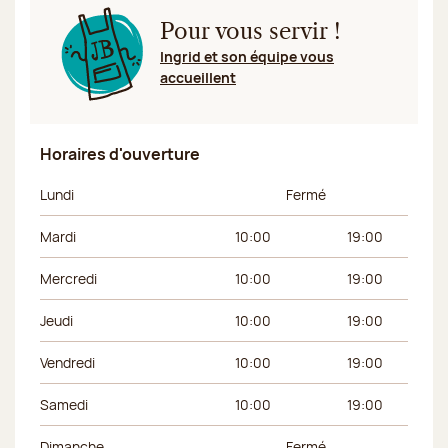
Pour vous servir !
Ingrid et son équipe vous
accueillent
Horaires d'ouverture
Jour de la semaine
Horaires du matin
Horaires de l’apr
Lundi
Fermé
Mardi
10:00
19:00
Mercredi
10:00
19:00
Jeudi
10:00
19:00
Vendredi
10:00
19:00
Samedi
10:00
19:00
Dimanche
Fermé