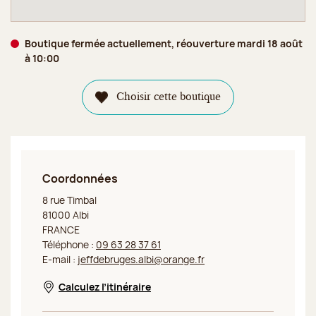
Boutique fermée actuellement, réouverture mardi 18 août
à 10:00
Choisir cette boutique
Coordonnées
Jeff de Bruges Albi
8 rue Timbal
81000 Albi
FRANCE
Téléphone :
09 63 28 37 61
E-mail :
jeffdebruges.albi@orange.fr
Calculez l’itinéraire
Nouvelle fenêtre