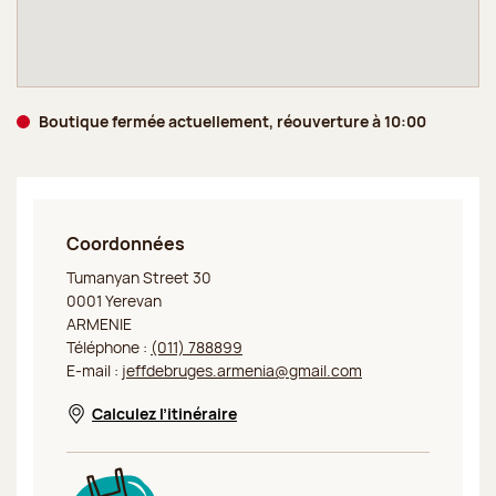
Boutique fermée actuellement, réouverture à 10:00
Coordonnées
Jeff de Bruges Armenia
Tumanyan Street 30
0001 Yerevan
ARMENIE
Téléphone :
(011) 788899
E-mail :
jeffdebruges.armenia@gmail.com
Calculez l’itinéraire
Nouvelle fenêtre