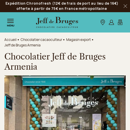
Expédition Chronofresh (12€ de frais de port au lieu de 16€)
Aller à la navigation
offerte à partir de 75€ en France métropolitaine
Fer
Aller au contenu principal
Aller au pied de page
Nos boutiques
S’identifie
Mon p
MENU
Accueil
Chocolatier cacaoculteur
Magasin export
Jeff de Bruges Armenia
Chocolatier Jeff de Bruges
Armenia