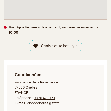
Boutique fermée actuellement, réouverture samedi à
10:00
Choisir cette boutique
Coordonnées
Jeff de Bruges Chelles Résistance
44 avenue de la Résistance
77500 Chelles
FRANCE
Téléphone :
09 81 47 10 31
E-mail :
chocochelles@sfr.fr