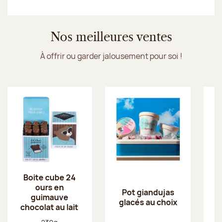
1
Sur 7
2
Sur 7
3
Sur 7
4
Sur 7
5
Sur 7
6
Sur 7
7
Sur 
Je découvre les glaces Jeff de Bruges
Nos meilleures ventes
À offrir ou garder jalousement pour soi !
Boite cube 24
ours en
Pot giandujas
guimauve
glacés au choix
chocolat au lait
Poids net :