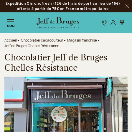
Expédition Chronofresh (12€ de frais de port au lieu de 16€)
Aller à la navigation
offerte à partir de 75€ en France métropolitaine
Fer
Aller au contenu principal
Aller au pied de page
Nos boutiques
S’identifie
Mon p
MENU
Accueil
Chocolatier cacaoculteur
Magasin franchisé
Jeff de Bruges Chelles Résistance
Chocolatier Jeff de Bruges
Chelles Résistance