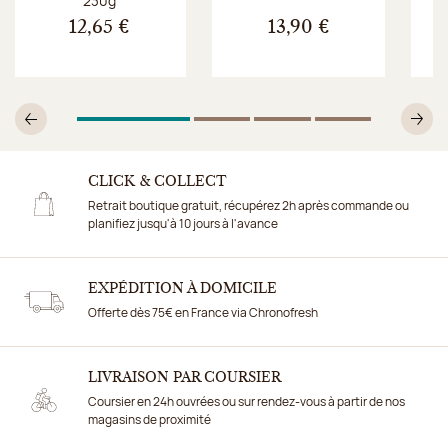
230g
12,65 €
13,90 €
1
Sur 4
2
Sur 4
3
Sur 4
4
Sur 4
Précédent
Su
CLICK & COLLECT
Retrait boutique gratuit, récupérez 2h après commande ou
planifiez jusqu'à 10 jours à l'avance
EXPÉDITION À DOMICILE
Offerte dès 75€ en France via Chronofresh
LIVRAISON PAR COURSIER
Coursier en 24h ouvrées ou sur rendez-vous à partir de nos
magasins de proximité