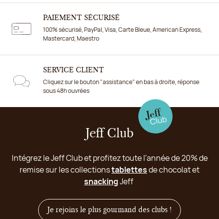
PAIEMENT SÉCURISÉ
100% sécurisé, PayPal, Visa, Carte Bleue, American Express,
Mastercard, Maestro
SERVICE CLIENT
Cliquez sur le bouton "assistance" en bas à droite, réponse
sous 48h ouvrées
Jeff Club
Intégrez le Jeff Club et profitez toute l'année de 20% de
remise sur les collections
tablettes
de chocolat et
snacking
Jeff
Je rejoins le plus gourmand des clubs !