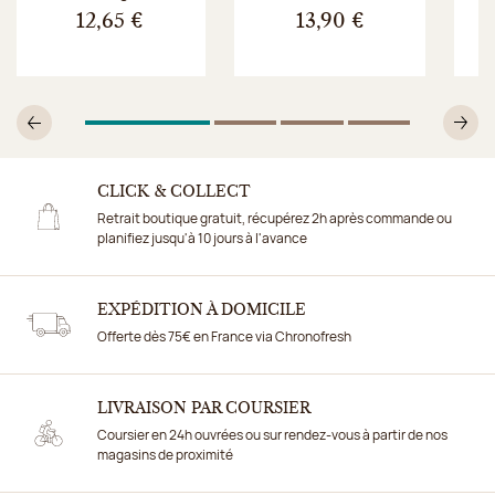
12,65 €
13,90 €
1
Sur 4
2
Sur 4
3
Sur 4
4
Sur 4
Précédent
Su
CLICK & COLLECT
Retrait boutique gratuit, récupérez 2h après commande ou
planifiez jusqu'à 10 jours à l'avance
EXPÉDITION À DOMICILE
Offerte dès 75€ en France via Chronofresh
LIVRAISON PAR COURSIER
Coursier en 24h ouvrées ou sur rendez-vous à partir de nos
magasins de proximité