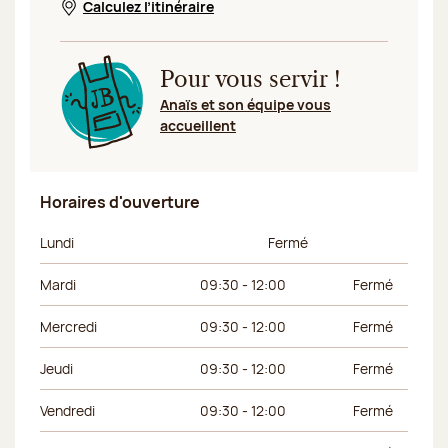
Calculez l’itinéraire
Nouvelle fenêtre
Pour vous servir !
Anaïs et son équipe vous
accueillent
Horaires d'ouverture
Jour de la semaine
Horaires du matin
Horaires de l’apr
Lundi
Fermé
Mardi
09:30 - 12:00
Fermé
Mercredi
09:30 - 12:00
Fermé
Jeudi
09:30 - 12:00
Fermé
Vendredi
09:30 - 12:00
Fermé