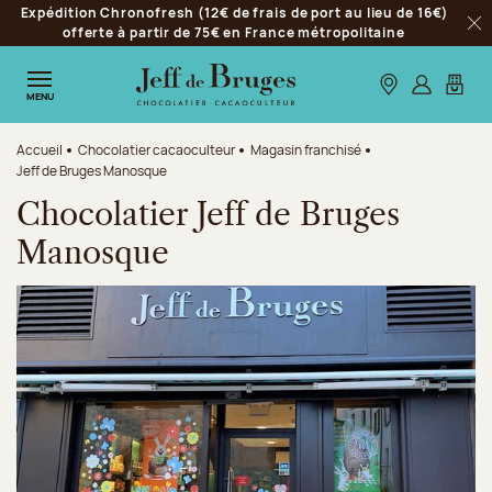
Expédition Chronofresh (12€ de frais de port au lieu de 16€)
Aller à la navigation
offerte à partir de 75€ en France métropolitaine
Fer
Aller au contenu principal
Aller au pied de page
Nos boutiques
S’identifie
Mon p
MENU
Accueil
Chocolatier cacaoculteur
Magasin franchisé
Jeff de Bruges Manosque
Chocolatier Jeff de Bruges
Manosque