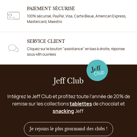
PAIEMENT SÉCURISÉ
100% sécurisé, PayPal, Visa, Carte Bleue, American Express,
Mastercard, Maestro
SERVICE CLIENT
Cliquez sur le bouton "assistance" en bas à droite, réponse
sous 48h ouvrées
Jeff Club
Intégrez le Jeff Club et profitez toute l'année de 20% de
remise sur les collections
tablettes
de chocolat et
snacking
Jeff
Je rejoins le plus gourmand des clubs !