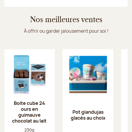
Je découvre les glaces Jeff de Bruges
Nos meilleures ventes
À offrir ou garder jalousement pour soi !
Boite cube 24
ours en
Pot giandujas
guimauve
glacés au choix
chocolat au lait
Poids net :
230g