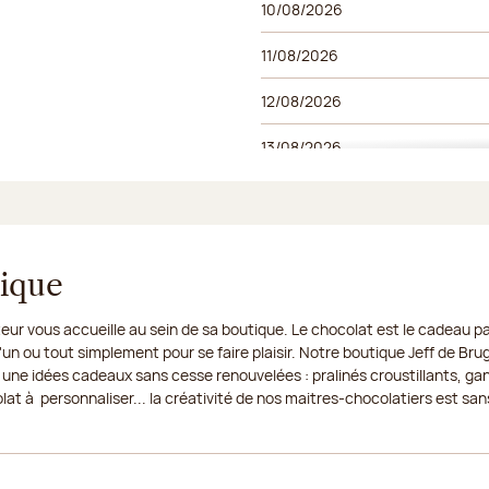
10/08/2026
11/08/2026
12/08/2026
13/08/2026
14/08/2026
15/08/2026
tique
17/08/2026
eur vous accueille au sein de sa boutique. Le chocolat est le cadeau par
18/08/2026
un ou tout simplement pour se faire plaisir. Notre boutique Jeff de Bru
 une idées cadeaux sans cesse renouvelées : pralinés croustillants, ga
19/08/2026
t à personnaliser... la créativité de nos maitres-chocolatiers est sans
20/08/2026
21/08/2026