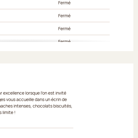
Fermé
Fermé
Fermé
Fermé
Fermé
Fermé
Fermé
 excellence lorsque l'on est invité
Fermé
ges vous accueille dans un écrin de
naches intenses, chocolats biscuités,
Fermé
 limite !
Fermé
Fermé