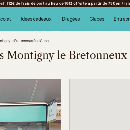
h (12€ de frais de port au lieu de 16€) offerte à partir de 75€ en Fr
colat
Idées cadeaux
Dragées
Glaces
Entrepr
ontigny le Bretonneux Sud Canal
es Montigny le Bretonneux