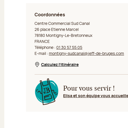
Coordonnées
Jeff de Bruges Montigny le Bretonneux Sud Canal
Centre Commercial Sud Canal
26 place Etienne Marcel
78180 Montigny-Le-Bretonneux
FRANCE
Téléphone :
01 30 57 55 05
E-mail :
montigny-sudcanal@jeff-de-bruges.com
Calculez l’itinéraire
Nouvelle fenêtre
Pour vous servir !
Elisa et son équipe vous accueill