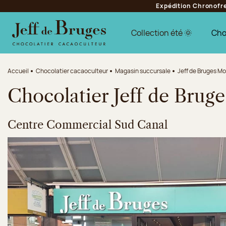
Expédition Chronofres
Aller à la navigation
Aller au contenu principal
Aller au pied de page
Collection été 🌞
Cho
Accueil
Chocolatier cacaoculteur
Magasin succursale
Jeff de Bruges M
Chocolatier Jeff de Brug
Centre Commercial Sud Canal