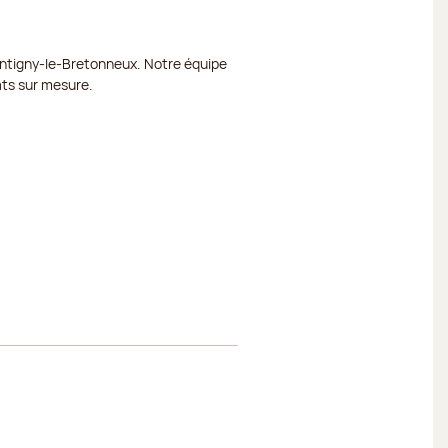
Fermé
ontigny-le-Bretonneux. Notre équipe
Fermé
ats sur mesure.
12:00
19:00