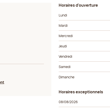
Horaires d'ouverture
Jour de la semaine
Horaires
Lundi
Mardi
Mercredi
Jeudi
Vendredi
Samedi
Dimanche
ent
Horaires exceptionnels
Horaires exceptionnels
Jour de la semaine
Horaires
08/08/2026