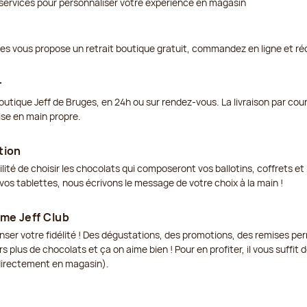
services pour personnaliser votre expérience en magasin
ges vous propose un retrait boutique gratuit, commandez en ligne et ré
r
outique Jeff de Bruges, en 24h ou sur rendez-vous. La livraison par cou
ise en main propre.
tion
ilité de choisir les chocolats qui composeront vos ballotins, coffrets 
os tablettes, nous écrivons le message de votre choix à la main !
me Jeff Club
enser votre fidélité ! Des dégustations, des promotions, des remises p
s plus de chocolats et ça on aime bien ! Pour en profiter, il vous suffit
 directement en magasin).