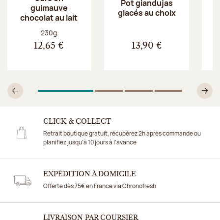
Pot giandujas
guimauve
glacés au choix
chocolat au lait
Poids net :
230g
12,65 €
13,90 €
1
Sur 4
2
Sur 4
3
Sur 4
4
Sur 4
Précédent
Su
CLICK & COLLECT
Retrait boutique gratuit, récupérez 2h après commande ou
planifiez jusqu'à 10 jours à l'avance
EXPÉDITION À DOMICILE
Offerte dès 75€ en France via Chronofresh
LIVRAISON PAR COURSIER