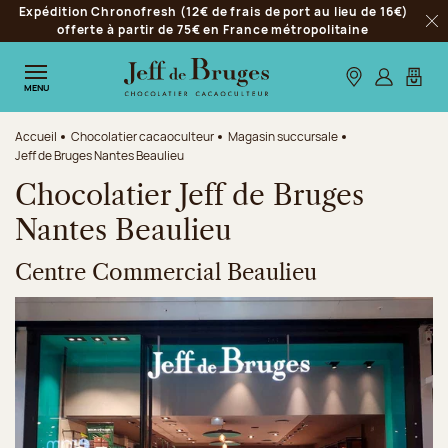
Expédition Chronofresh (12€ de frais de port au lieu de 16€)
Aller à la navigation
offerte à partir de 75€ en France métropolitaine
Fer
Aller au contenu principal
Aller au pied de page
Nos boutiques
S’identifie
Mon p
MENU
Accueil
Chocolatier cacaoculteur
Magasin succursale
Jeff de Bruges Nantes Beaulieu
Chocolatier Jeff de Bruges
Nantes Beaulieu
Centre Commercial Beaulieu