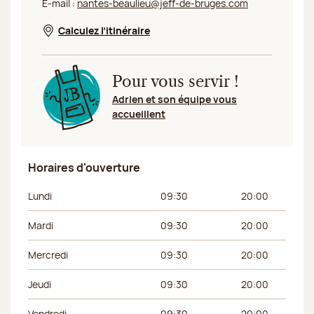
E-mail :
nantes-beaulieu@jeff-de-bruges.com
Calculez l’itinéraire
Nouvelle fenêtre
Pour vous servir !
Adrien et son équipe vous
accueillent
Horaires d'ouverture
Jour de la semaine
Horaires du matin
Horaires de l’apr
Lundi
09:30
20:00
Mardi
09:30
20:00
Mercredi
09:30
20:00
Jeudi
09:30
20:00
Vendredi
09:30
20:00