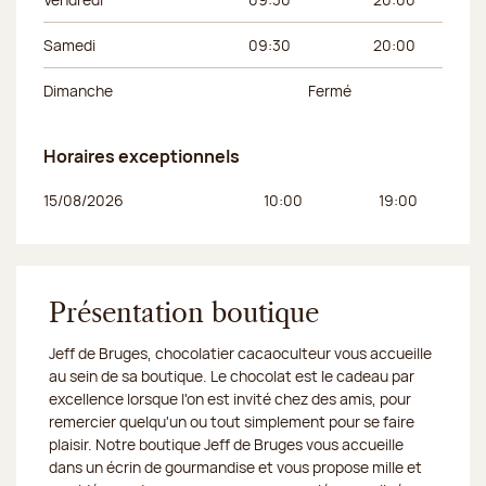
Samedi
09:30
20:00
Dimanche
Fermé
Horaires exceptionnels
Jour de la semaine
Horaires du matin
Horaires de l’apr
15/08/2026
10:00
19:00
Présentation boutique
Jeff de Bruges, chocolatier cacaoculteur vous accueille
au sein de sa boutique. Le chocolat est le cadeau par
excellence lorsque l'on est invité chez des amis, pour
remercier quelqu'un ou tout simplement pour se faire
plaisir. Notre boutique Jeff de Bruges vous accueille
dans un écrin de gourmandise et vous propose mille et