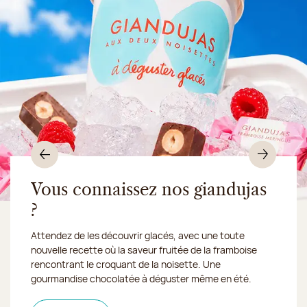
Précédent
Suiv
Vous connaissez nos giandujas
?
Du 10 au 16 août 2026, notre atelier sera fermé :
Attendez de les découvrir glacés, avec une toute
nous expédions vos
nouvelle recette où la saveur fruitée de la framboise
gourmandises en Chronofresh
rencontrant le croquant de la noisette. Une
gourmandise chocolatée à déguster même en été.
Découvrez notre collection de crèmes glacées et
Découvrir le produit
Je découvre la collection
Une envie gourmande ?
en
sorbets artisanaux, imaginée pour faire fondre tous les
magasin
Click & Collect