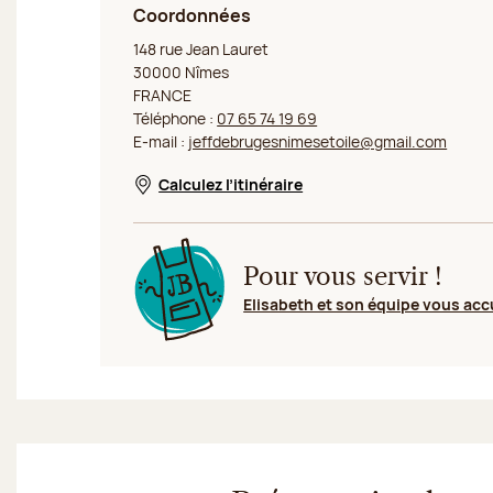
Coordonnées
Jeff de Bruges Nîmes Carré Sud
148 rue Jean Lauret
30000 Nîmes
FRANCE
Téléphone :
07 65 74 19 69
E-mail :
jeffdebrugesnimesetoile@gmail.com
Calculez l’itinéraire
Nouvelle fenêtre
Pour vous servir !
Elisabeth et son équipe vous acc