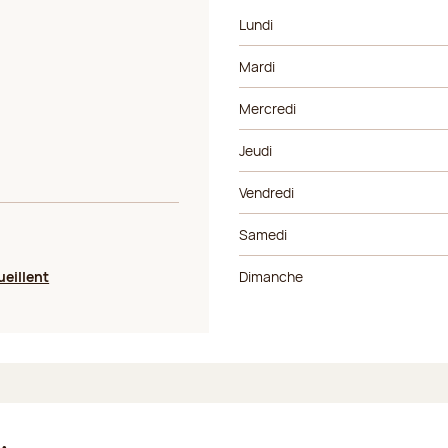
Jour de la semaine
Horaires
Lundi
Mardi
Mercredi
Jeudi
Vendredi
Samedi
ueillent
Dimanche