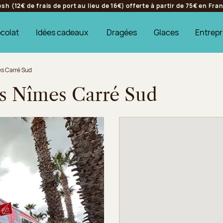
h (12€ de frais de port au lieu de 16€) offerte à partir de 75€ en Fr
colat
Idées cadeaux
Dragées
Glaces
Entrepr
es Carré Sud
es Nîmes Carré Sud