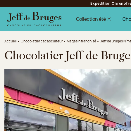
Expédition Chronofres
Aller à la navigation
Aller au contenu principal
Aller au pied de page
Collection été 🌞
Cho
Accueil
Chocolatier cacaoculteur
Magasin franchisé
Jeff de Bruges Nîm
Chocolatier Jeff de Brug