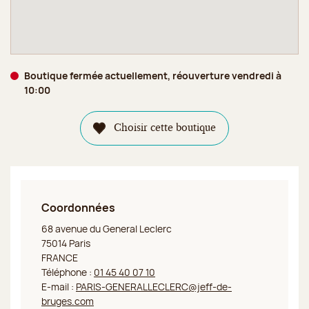
Boutique fermée actuellement, réouverture vendredi à
10:00
Choisir cette boutique
Coordonnées
Jeff de Bruges Paris Général Leclerc
68 avenue du General Leclerc
75014 Paris
FRANCE
Téléphone :
01 45 40 07 10
E-mail :
PARIS-GENERALLECLERC@jeff-de-
bruges.com