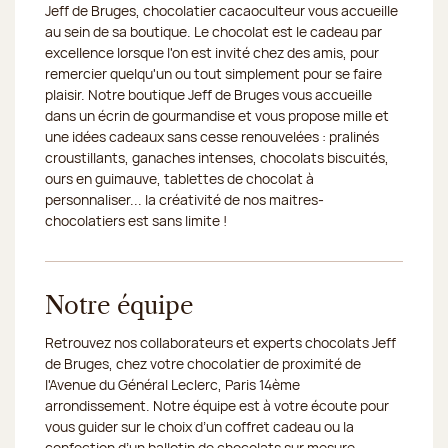
Jeff de Bruges, chocolatier cacaoculteur vous accueille
17/08/2026
Fermé
au sein de sa boutique. Le chocolat est le cadeau par
excellence lorsque l'on est invité chez des amis, pour
18/08/2026
Fermé
remercier quelqu'un ou tout simplement pour se faire
plaisir. Notre boutique Jeff de Bruges vous accueille
19/08/2026
Fermé
dans un écrin de gourmandise et vous propose mille et
une idées cadeaux sans cesse renouvelées : pralinés
20/08/2026
Fermé
croustillants, ganaches intenses, chocolats biscuités,
ours en guimauve, tablettes de chocolat à
21/08/2026
Fermé
personnaliser... la créativité de nos maitres-
chocolatiers est sans limite !
22/08/2026
Fermé
24/08/2026
Fermé
Notre équipe
Retrouvez nos collaborateurs et experts chocolats Jeff
de Bruges, chez votre chocolatier de proximité de
l'Avenue du Général Leclerc, Paris 14ème
arrondissement. Notre équipe est à votre écoute pour
vous guider sur le choix d’un coffret cadeau ou la
confection d’un ballotin de chocolats sur mesure.