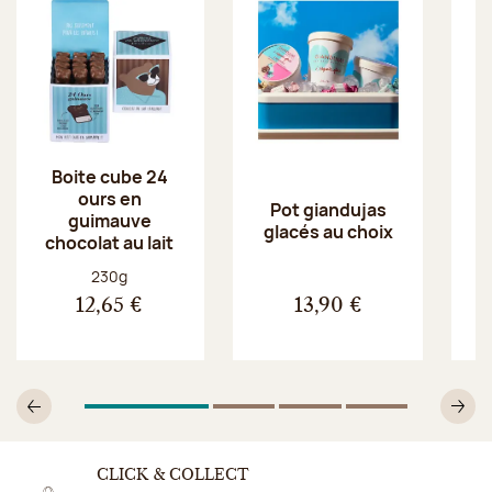
Boite cube 24
ours en
Pot giandujas
guimauve
glacés au choix
chocolat au lait
Poids net :
230g
12,65 €
13,90 €
1
Sur 4
2
Sur 4
3
Sur 4
4
Sur 4
Précédent
Su
CLICK & COLLECT