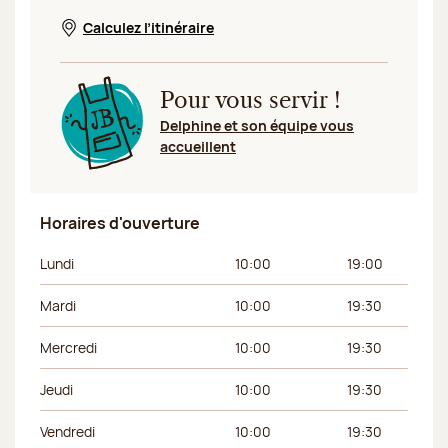
Calculez l’itinéraire
Nouvelle fenêtre
Pour vous servir !
Delphine et son équipe vous
accueillent
Horaires d'ouverture
Jour de la semaine
Horaires du matin
Horaires de l’apr
Lundi
10:00
19:00
Mardi
10:00
19:30
Mercredi
10:00
19:30
Jeudi
10:00
19:30
Vendredi
10:00
19:30