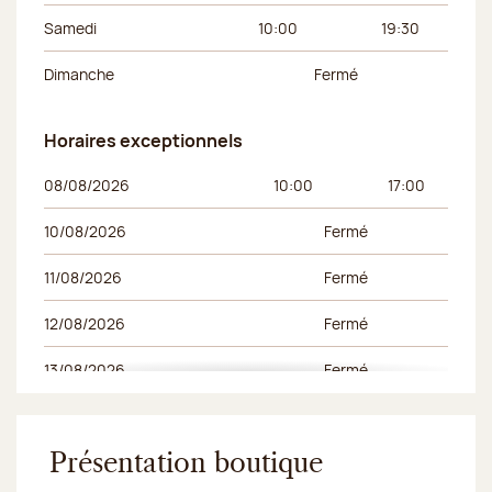
Samedi
10:00
19:30
Dimanche
Fermé
Horaires exceptionnels
Horaires exceptionnels
Jour de la semaine
Horaires du matin
Horaires de l’apr
08/08/2026
10:00
17:00
10/08/2026
Fermé
11/08/2026
Fermé
12/08/2026
Fermé
13/08/2026
Fermé
14/08/2026
Fermé
15/08/2026
Présentation boutique
Fermé