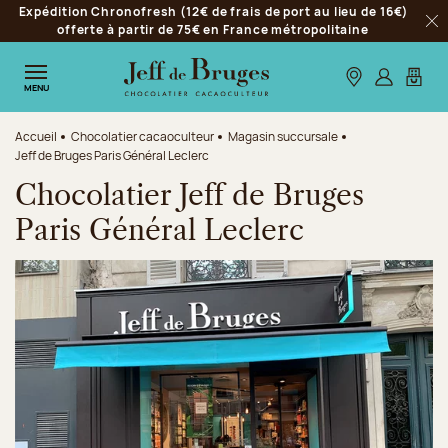
Expédition Chronofresh (12€ de frais de port au lieu de 16€)
Aller à la navigation
offerte à partir de 75€ en France métropolitaine
Fer
Aller au contenu principal
Aller au pied de page
Nos boutiques
S’identifie
Mon p
MENU
Accueil
Chocolatier cacaoculteur
Magasin succursale
Jeff de Bruges Paris Général Leclerc
Chocolatier Jeff de Bruges
Paris Général Leclerc