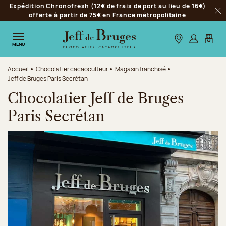
Expédition Chronofresh (12€ de frais de port au lieu de 16€)
Aller à la navigation
offerte à partir de 75€ en France métropolitaine
Fer
Aller au contenu principal
Aller au pied de page
Nos boutiques
S’identifie
Mon p
MENU
Accueil
Chocolatier cacaoculteur
Magasin franchisé
Jeff de Bruges Paris Secrétan
Chocolatier Jeff de Bruges
Paris Secrétan