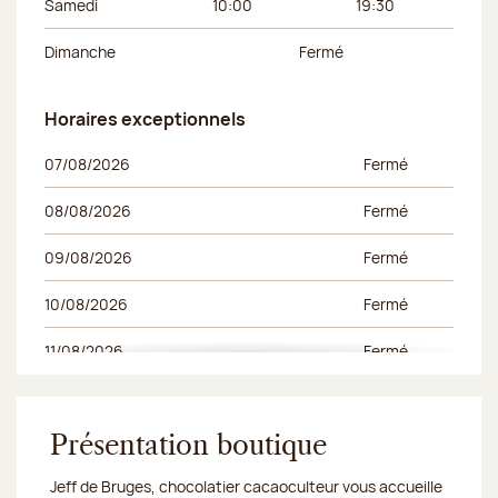
Samedi
10:00
19:30
Dimanche
Fermé
Horaires exceptionnels
Horaires exceptionnels
Jour de la semaine
Horaires du matin
Horaires de l’apr
07/08/2026
Fermé
08/08/2026
Fermé
09/08/2026
Fermé
10/08/2026
Fermé
11/08/2026
Fermé
14/08/2026
Fermé
15/08/2026
Présentation boutique
Fermé
Jeff de Bruges, chocolatier cacaoculteur vous accueille
16/08/2026
Fermé