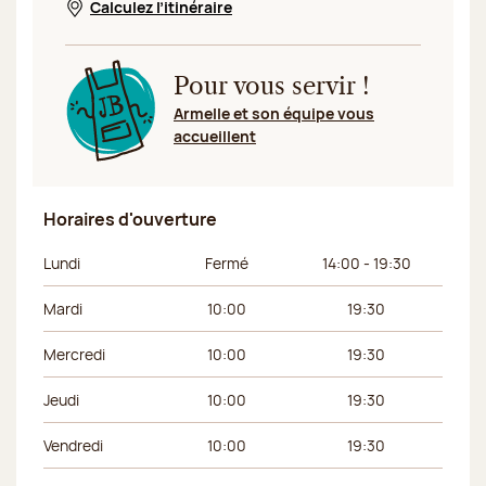
Calculez l’itinéraire
Nouvelle fenêtre
Pour vous servir !
Armelle et son équipe vous
accueillent
Horaires d'ouverture
Jour de la semaine
Horaires du matin
Horaires de l’apr
Lundi
Fermé
14:00 - 19:30
Mardi
10:00
19:30
Mercredi
10:00
19:30
Jeudi
10:00
19:30
Vendredi
10:00
19:30