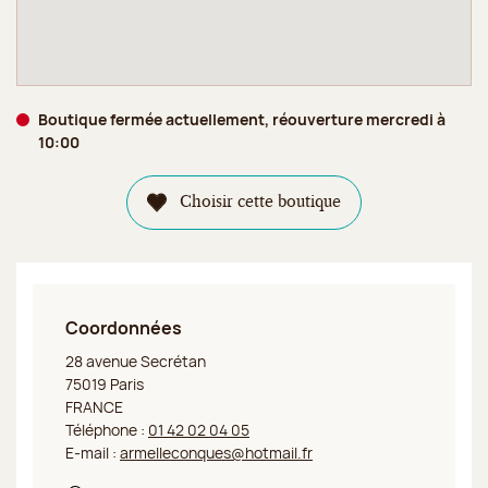
Boutique fermée actuellement, réouverture mercredi à
10:00
Choisir cette boutique
Coordonnées
Jeff de Bruges Paris Secrétan
28 avenue Secrétan
75019 Paris
FRANCE
Téléphone :
01 42 02 04 05
E-mail :
armelleconques@hotmail.fr