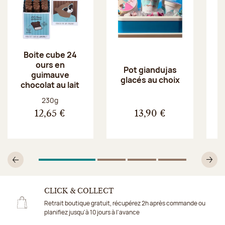
Boite cube 24
ours en
Pot giandujas
guimauve
glacés au choix
chocolat au lait
Poids net :
230g
12,65 €
13,90 €
1
Sur 4
2
Sur 4
3
Sur 4
4
Sur 4
Précédent
Su
CLICK & COLLECT
Retrait boutique gratuit, récupérez 2h après commande ou
planifiez jusqu'à 10 jours à l'avance