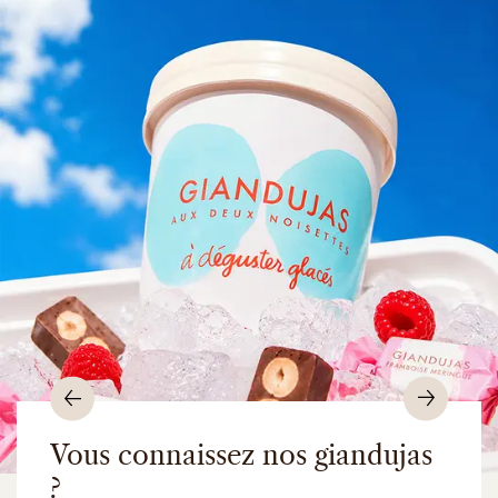
Précédent
Suiv
Vous connaissez nos giandujas
?