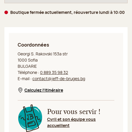
Boutique fermée actuellement, réouverture lundi à 10:00
Coordonnées
Jeff de Bruges Sofia Rakovski
Georgi S. Rakovski 153a str
1000 Sofia
BULGARIE
Téléphone :
0 889 35 98 32
E-mail :
contact@jeff-de-bruges.bg
Calculez l’itinéraire
Nouvelle fenêtre
Pour vous servir !
Cyril et son équipe vous
accueillent