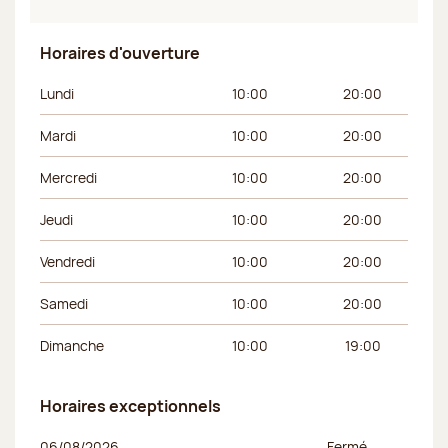
Horaires d'ouverture
Jour de la semaine
Horaires du matin
Horaires de l’apr
Lundi
10:00
20:00
Mardi
10:00
20:00
Mercredi
10:00
20:00
Jeudi
10:00
20:00
Vendredi
10:00
20:00
Samedi
10:00
20:00
Dimanche
10:00
19:00
Horaires exceptionnels
Jour de la semaine
Horaires du matin
Horaires de l’apr
06/08/2026
Fermé