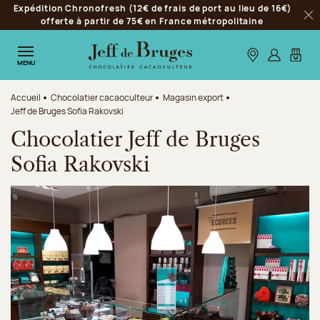
Expédition Chronofresh (12€ de frais de port au lieu de 16€)
Aller à la navigation
offerte à partir de 75€ en France métropolitaine
Fer
Aller au contenu principal
Aller au pied de page
Nos boutiques
S’identifie
Mon p
MENU
Accueil
Chocolatier cacaoculteur
Magasin export
Jeff de Bruges Sofia Rakovski
Chocolatier Jeff de Bruges
Sofia Rakovski