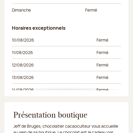
Dimanche
Fermé
Horaires exceptionnels
Horaires exceptionnels
Jour de la semaine
Horaires du matin
Horaires de l’apr
10/08/2026
Fermé
11/08/2026
Fermé
12/08/2026
Fermé
13/08/2026
Fermé
14/08/2026
Fermé
15/08/2026
Fermé
16/08/2026
Présentation boutique
Fermé
Jeff de Bruges, chocolatier cacaoculteur vous accueille
au sein de sa boutique. Le chocolat est le cadeau par