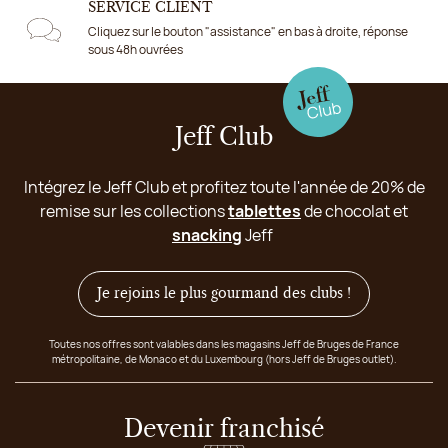
SERVICE CLIENT
Cliquez sur le bouton "assistance" en bas à droite, réponse
sous 48h ouvrées
Jeff Club
Intégrez le Jeff Club et profitez toute l'année de 20% de
remise sur les collections
tablettes
de chocolat et
snacking
Jeff
Je rejoins le plus gourmand des clubs !
Toutes nos offres sont valables dans les magasins Jeff de Bruges de France
métropolitaine, de Monaco et du Luxembourg (hors Jeff de Bruges outlet).
Devenir franchisé