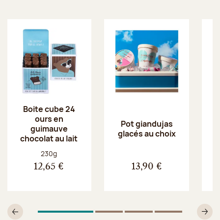
Boite cube 24
ours en
Pot giandujas
guimauve
glacés au choix
chocolat au lait
Poids net :
230g
12,65 €
13,90 €
1
Sur 4
2
Sur 4
3
Sur 4
4
Sur 4