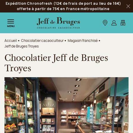
Expédition Chronofresh (12€ de frais de port au lieu de 16€)
Aller à la navigation
offerte à partir de 75€ en France métropolitaine
Fer
Aller au contenu principal
Aller au pied de page
Nos boutiques
S’identifie
Mon p
MENU
Accueil
Chocolatier cacaoculteur
Magasin franchisé
Jeff de Bruges Troyes
Chocolatier Jeff de Bruges
Troyes