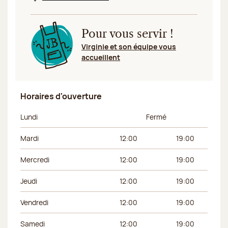
Pour vous servir !
Virginie et son équipe vous
accueillent
Horaires d'ouverture
Jour de la semaine
Horaires du matin
Horaires de l’apr
Lundi
Fermé
Mardi
12:00
19:00
Mercredi
12:00
19:00
Jeudi
12:00
19:00
Vendredi
12:00
19:00
Samedi
12:00
19:00