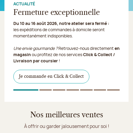
ACTUALITÉ
Fermeture exceptionnelle
Du 10 au 16 août 2026, notre atelier sera fermé :
les expéditions de commandes à domicile seront
nous expédions vos
momentanément indisponibles.
gourmandises en Chronofresh
Découvrez notre collection de crèmes glacées et
Découvrir le produit
Je découvre la collection
Une envie gourmande ?
Retrouvez-nous directement
en
sorbets artisanaux, imaginée pour faire fondre tous les
magasin
ou profitez de nos services
Click & Collect /
gourmands. Et que ce soit pour une pause fraicheur, une
Livraison par coursier
!
Je découvre le produit
Je découvre les dragées
soirée entre amis ou un dessert de dernière minute,
notre service
Click & Collect
vous simplifie la vie.
Je commande en Click & Collect
Je découvre les glaces Jeff de Bruges
1
Sur 7
2
Sur 7
3
Sur 7
4
Sur 7
5
Sur 7
6
Sur 7
7
Sur 
Nos meilleures ventes
À offrir ou garder jalousement pour soi !