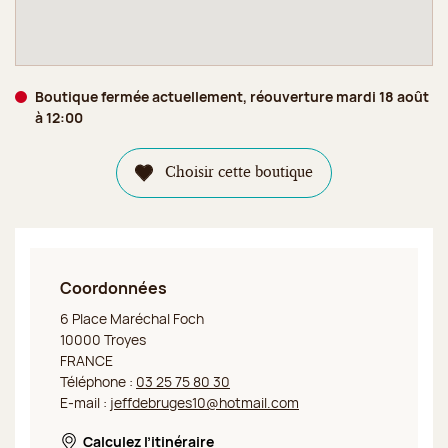
Boutique fermée actuellement, réouverture mardi 18 août
à 12:00
Choisir cette boutique
Coordonnées
Jeff de Bruges Troyes
6 Place Maréchal Foch
10000 Troyes
FRANCE
Téléphone :
03 25 75 80 30
E-mail :
jeffdebruges10@hotmail.com
Calculez l’itinéraire
Nouvelle fenêtre