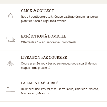
Précédent
Su
CLICK & COLLECT
Retrait boutique gratuit, récupérez 2h après commande ou
planifiez jusqu'à 10 jours à l'avance
EXPÉDITION À DOMICILE
Offerte dès 75€ en France via Chronofresh
LIVRAISON PAR COURSIER
Coursier en 24h ouvrées ou sur rendez-vous à partir de nos
magasins de proximité
PAIEMENT SÉCURISÉ
100% sécurisé, PayPal, Visa, Carte Bleue, American Express,
Mastercard, Maestro