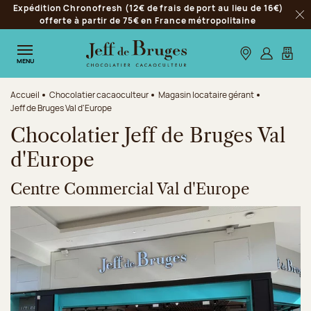
Expédition Chronofresh (12€ de frais de port au lieu de 16€)
Aller à la navigation
offerte à partir de 75€ en France métropolitaine
Fer
Aller au contenu principal
Aller au pied de page
Nos boutiques
S’identifie
Mon p
MENU
Accueil
Chocolatier cacaoculteur
Magasin locataire gérant
Jeff de Bruges Val d'Europe
Chocolatier Jeff de Bruges Val
d'Europe
Centre Commercial Val d'Europe