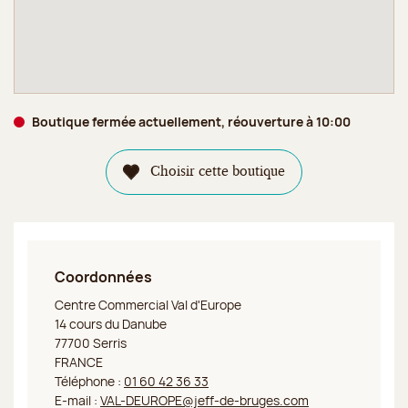
Boutique fermée actuellement, réouverture à 10:00
Choisir cette boutique
Coordonnées
Jeff de Bruges Val d'Europe
Centre Commercial Val d'Europe
14 cours du Danube
77700 Serris
FRANCE
Téléphone :
01 60 42 36 33
E-mail :
VAL-DEUROPE@jeff-de-bruges.com