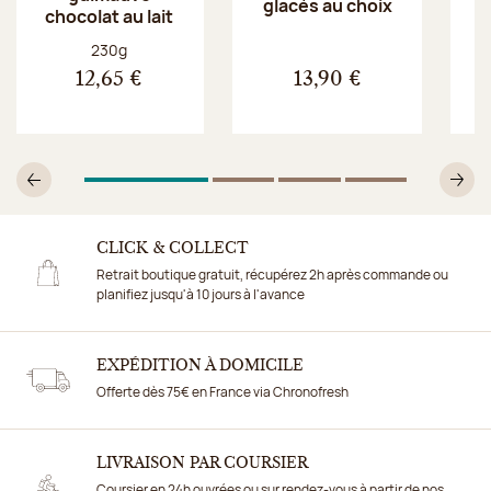
glacés au choix
chocolat au lait
Poids net :
230g
12,65 €
13,90 €
1
Sur 4
2
Sur 4
3
Sur 4
4
Sur 4
Précédent
Su
CLICK & COLLECT
Retrait boutique gratuit, récupérez 2h après commande ou
planifiez jusqu'à 10 jours à l'avance
EXPÉDITION À DOMICILE
Offerte dès 75€ en France via Chronofresh
LIVRAISON PAR COURSIER
Coursier en 24h ouvrées ou sur rendez-vous à partir de nos