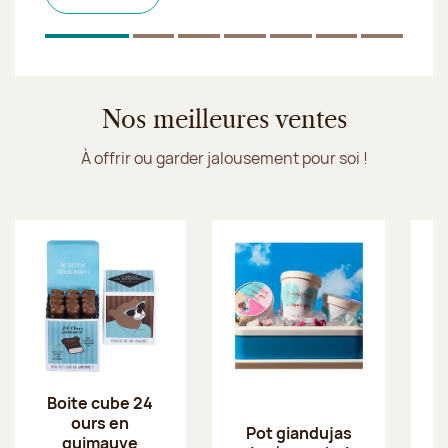
soirée entre amis ou un dessert de dernière minute,
notre service
Click & Collect
vous simplifie la vie.
1
Sur 7
2
Sur 7
3
Sur 7
4
Sur 7
5
Sur 7
6
Sur 7
7
Sur 
Je découvre les glaces Jeff de Bruges
Nos meilleures ventes
À offrir ou garder jalousement pour soi !
Boite cube 24
ours en
Pot giandujas
guimauve