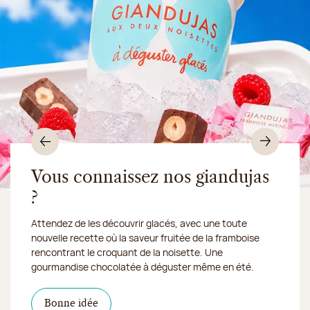
Précédent
Suiv
Vous connaissez nos giandujas
?
Du 10 au 16 août 2026, notre atelier sera fermé :
Attendez de les découvrir glacés, avec une toute
nous expédions vos
nouvelle recette où la saveur fruitée de la framboise
gourmandises en Chronofresh
rencontrant le croquant de la noisette. Une
gourmandise chocolatée à déguster même en été.
Découvrez notre collection de crèmes glacées et
Découvrir le produit
Je découvre la collection
Une envie gourmande ?
en
sorbets artisanaux, imaginée pour faire fondre tous les
magasin
Click & Collect
gourmands. Et que ce soit pour une pause fraicheur, une
Je découvre le produit
Je découvre les dragées
Bonne idée