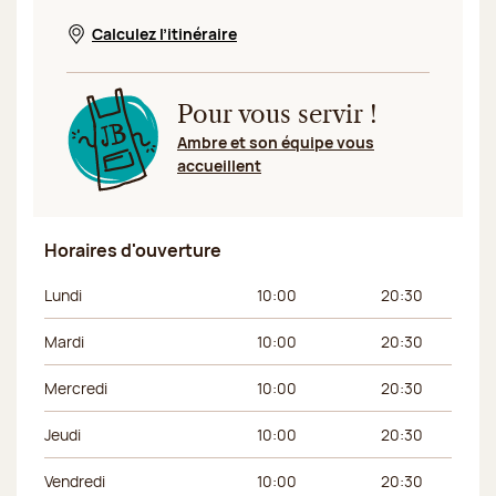
Calculez l’itinéraire
Nouvelle fenêtre
Pour vous servir !
Ambre et son équipe vous
accueillent
Horaires d'ouverture
Jour de la semaine
Horaires du matin
Horaires de l’apr
Lundi
10:00
20:30
Mardi
10:00
20:30
Mercredi
10:00
20:30
Jeudi
10:00
20:30
Vendredi
10:00
20:30