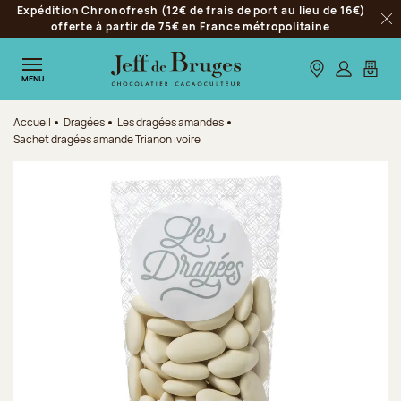
Expédition Chronofresh (12€ de frais de port au lieu de 16€)
Aller à la navigation
offerte à partir de 75€ en France métropolitaine
Fer
Aller au contenu principal
Aller au pied de page
Nos boutiques
S’identifie
Mon p
MENU
Accueil
Dragées
Les dragées amandes
Sachet dragées amande Trianon ivoire