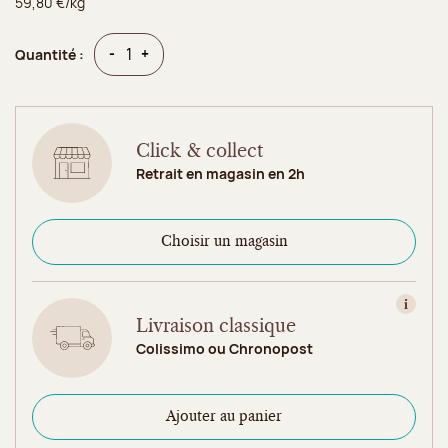
59,80 €/kg
Quantité
Quantité
-
+
Quantité :
Click & collect
Retrait en magasin en 2h
Choisir un magasin
Consult
Livraison classique
Colissimo ou Chronopost
Ajouter au panier