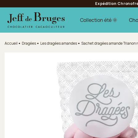
Expédition Chronofres
Aller à la navigation
Aller au contenu principal
Aller au pied de page
Collection été 🌞
Cho
Accueil
Dragées
Les dragées amandes
Sachet dragées amande Trianon 