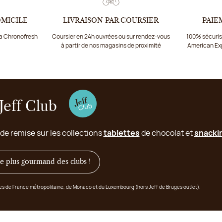
OMICILE
LIVRAISON PAR COURSIER
PAIE
ia Chronofresh
Coursier en 24h ouvrées ou sur rendez-vous
100% sécurisé
à partir de nos magasins de proximité
American Ex
Jeff Club
 de remise sur les collections
tablettes
de chocolat et
snacki
 le plus gourmand des clubs !
ges de France métropolitaine, de Monaco et du Luxembourg (hors Jeff de Bruges outlet).