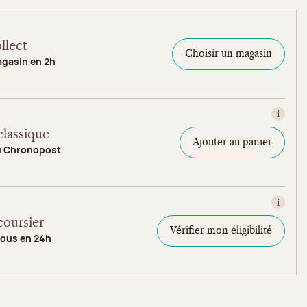
llect
Choisir un magasin
agasin en 2h
Consult
classique
Ajouter au panier
u Chronopost
Consult
coursier
Vérifier mon éligibilité
vous en 24h