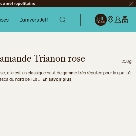
ance métropolitaine
Fer
ises
L'univers Jeff
Afficher la recherche
Jeff Club
Nos boutique
S’identifie
Mon pa
 amande Trianon rose
Poids ne
250g
se, elle est un classique haut de gamme très réputée pour la qualité
a du nord de l’Es ...
En savoir plus