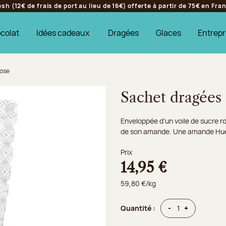
h (12€ de frais de port au lieu de 16€) offerte à partir de 75€ en Fr
colat
Idées cadeaux
Dragées
Glaces
Entrepr
rose
Sachet dragées
Enveloppée d’un voile de sucre ro
de son amande. Une amande Huesc
Prix
14,95 €
59,80 €/kg
Quantité
Quantité
-
+
Quantité :