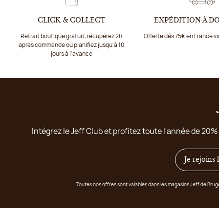
CLICK & COLLECT
EXPÉDITION À D
Retrait boutique gratuit, récupérez 2h
Offerte dès 75€ en France v
après commande ou planifiez jusqu'à 10
jours à l'avance
Intégrez le Jeff Club et profitez toute l'année de 20%
Je rejoins
Toutes nos offres sont valables dans les magasins Jeff de Bru