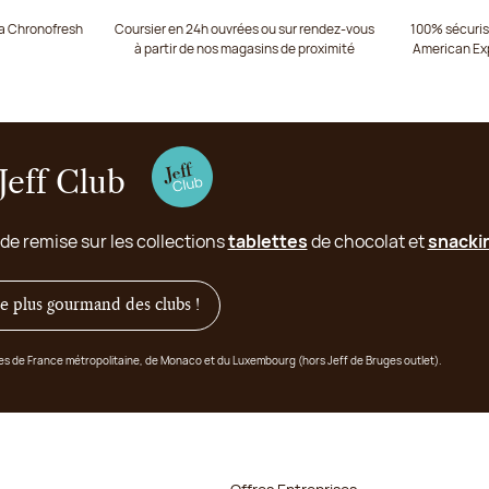
ia Chronofresh
Coursier en 24h ouvrées ou sur rendez-vous
100% sécurisé
à partir de nos magasins de proximité
American Ex
Jeff Club
 de remise sur les collections
tablettes
de chocolat et
snacki
 le plus gourmand des clubs !
ges de France métropolitaine, de Monaco et du Luxembourg (hors Jeff de Bruges outlet).