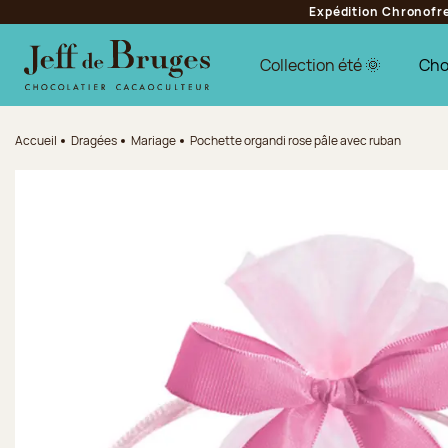
Expédition Chronofres
Aller à la navigation
Aller au contenu principal
Aller au pied de page
Collection été 🌞
Cho
Accueil
Dragées
Mariage
Pochette organdi rose pâle avec ruban