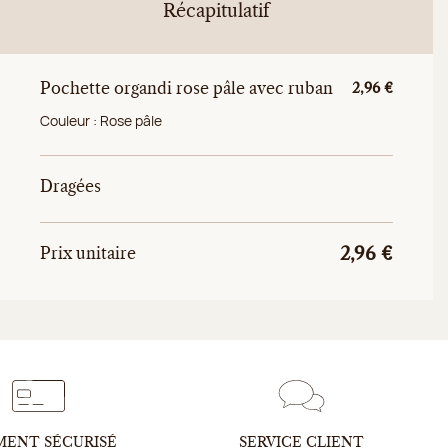
Récapitulatif
Pochette organdi rose pâle avec ruban
Prix unitaire
2,96 €
Couleur :
Rose pâle
Dragées
Prix uni
Prix unitaire total
Prix unitaire
2,96 €
MENT SÉCURISÉ
SERVICE CLIENT