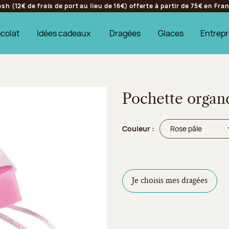
h (12€ de frais de port au lieu de 16€) offerte à partir de 75€ en Fr
colat
Idées cadeaux
Dragées
Glaces
Entrepr
Pochette organd
Couleur :
Je choisis mes dragées