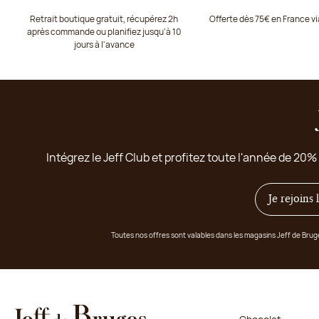
Retrait boutique gratuit, récupérez 2h
Offerte dès 75€ en France v
après commande ou planifiez jusqu'à 10
jours à l'avance
Intégrez le Jeff Club et profitez toute l'année de 20%
Je rejoins
Toutes nos offres sont valables dans les magasins Jeff de Bru